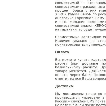
совместимый – сторонни
совместимыми расходными 
процент брака у них мин
XEROX Phaser 3435N по ресу
аналогичен оригинальному.
и есть желание сэкономи
совместимый аналог XEROX
на гарантии, то будет лучш
Совместимые картриджи ес
Наличие указано на стр
поинтересоваться у менедже
Оплата
Вы можете купить картрид
расчет (при доставке п
безналичному расчету. П
товара меняется. Для час
оплата через банк. Позв
ответит на все Ваши вопрос
Доставка
Мы доставляем товар по в
производится курьерами в
России – службой EMS почта 
не более 7 дней после посту