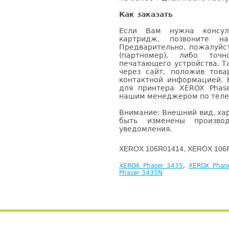
Как заказать
Если Вам нужна консуль
картридж, позвоните н
Предварительно, пожалуйс
(партномер), либо точ
печатающего устройства. 
через сайт, положив това
контактной информацией. 
для принтера XEROX Phas
нашим менеджером по телефо
Внимание: Внешний вид, ха
быть изменены производ
уведомления.
XEROX 106R01414, XEROX 106R
XEROX Phaser 3435
,
XEROX Phas
Phaser 3435N