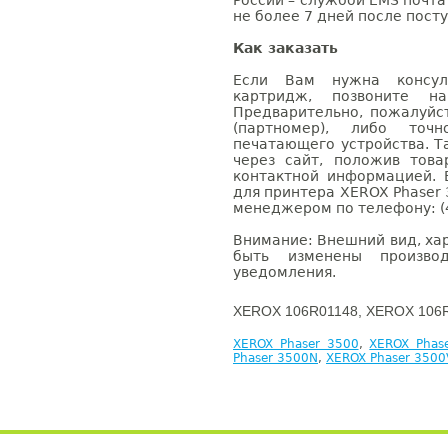
России – службой EMS почта 
не более 7 дней после посту
Как заказать
Если Вам нужна консуль
картридж, позвоните н
Предварительно, пожалуйс
(партномер), либо точ
печатающего устройства. 
через сайт, положив това
контактной информацией. 
для принтера XEROX Phaser 
менеджером по телефону: (4
Внимание: Внешний вид, ха
быть изменены производ
уведомления.
XEROX 106R01148, XEROX 106R
XEROX Phaser 3500
,
XEROX Phas
Phaser 3500N
,
XEROX Phaser 350