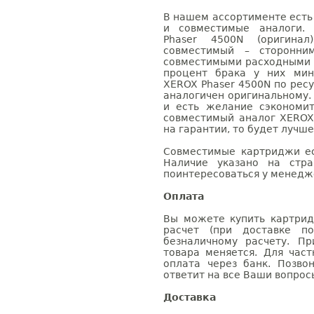
В нашем ассортименте есть
и совместимые аналоги.
Phaser 4500N (оригина
совместимый – сторонни
совместимыми расходными 
процент брака у них мин
XEROX Phaser 4500N по ресу
аналогичен оригинальному.
и есть желание сэкономи
совместимый аналог XEROX
на гарантии, то будет лучш
Совместимые картриджи ес
Наличие указано на стр
поинтересоваться у менедже
Оплата
Вы можете купить картрид
расчет (при доставке п
безналичному расчету. П
товара меняется. Для час
оплата через банк. Позв
ответит на все Ваши вопрос
Доставка