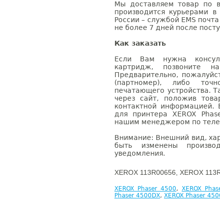
Мы доставляем товар по в
производится курьерами в
России – службой EMS почта 
не более 7 дней после посту
Как заказать
Если Вам нужна консуль
картридж, позвоните н
Предварительно, пожалуйс
(партномер), либо точ
печатающего устройства. 
через сайт, положив това
контактной информацией. 
для принтера XEROX Phas
нашим менеджером по телефо
Внимание: Внешний вид, ха
быть изменены производ
уведомления.
XEROX 113R00656, XEROX 113R
XEROX Phaser 4500
,
XEROX Phas
Phaser 4500DX
,
XEROX Phaser 45