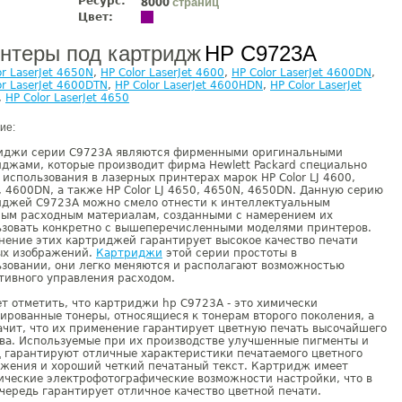
Ресурс:
страниц
8000
Цвет:
нтеры под картридж
HP C9723A
or LaserJet 4650N
,
HP Color LaserJet 4600
,
HP Color LaserJet 4600DN
,
or LaserJet 4600DTN
,
HP Color LaserJet 4600HDN
,
HP Color LaserJet
,
HP Color LaserJet 4650
ие:
иджи серии C9723A являются фирменными оригинальными
джами, которые производит фирма Hewlett Packard специально
 использования в лазерных принтерах марок HP Color LJ 4600,
 4600DN, а также HP Color LJ 4650, 4650N, 4650DN. Данную серию
иджей С9723А можно смело отнести к интеллектуальным
ным расходным материалам, созданными с намерением их
ьзовать конкретно с вышеперечисленными моделями принтеров.
ение этих картриджей гарантирует высокое качество печати
ых изображений.
Картриджи
этой серии простоты в
зовании, они легко меняются и располагают возможностью
тивного управления расходом.
т отметить, что картриджи hp С9723А - это химически
ированные тонеры, относящиеся к тонерам второго поколения, а
ачит, что их применение гарантирует цветную печать высочайшего
ва. Используемые при их производстве улучшенные пигменты и
 гарантируют отличные характеристики печатаемого цветного
ажения и хороший четкий печатаный текст. Картридж имеет
ческие электрофотографические возможности настройки, что в
чередь гарантирует отличное качество цветной печати.