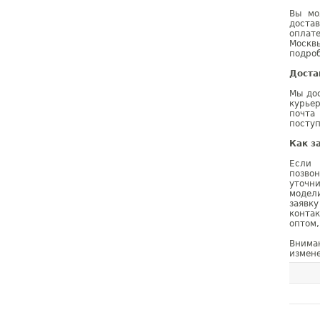
Вы мо
доста
оплат
Москв
подроб
Доста
Мы дос
курье
почта
поступ
Как з
Если 
позво
уточн
модел
заявк
конта
оптом,
Внима
измене