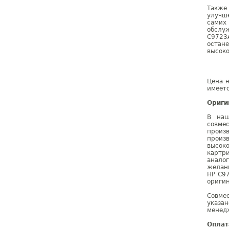
Также
улучше
самих 
обслу
С9723А
остан
высоко
Цена н
имеетс
Ориги
В наш
совме
произ
произ
высок
картр
анало
желан
HP C9
оригин
Совме
указа
менедж
Оплат