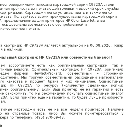
 неопровержимыми плюсами картриджей серии С9723А стали
нная прочность их печатающей головки и высокий срок службы
картриджей. Картриджи легко устанавливать и также легко
живать. Пользуйтесь всеми преимуществами картриджей серии
, предназначенных для принтеров HP Color LaserJet, и вы
етесь довольны возможностью беспроблемной и
качественной печати.
а картридж HP C9723A является актуальной на 06.08.2026. Товар
я в наличии.
нальный картридж HP C9723A или совместимый аналог?
ем ассортименте есть как оригинальные картриджи, так и
стимые аналоги. Оригинальный картридж HP C9723A (оригинал)
веден фирмой Hewlett-Packard, совместимый – сторонним
водителем. Мы торгуем совместимыми расходными материалами
ого качества и процент брака у них минимален. Совместимый
идж HP C9723A по ресурсу (количеству сделанных копий)
гичен оригинальному. Если Ваш принтер не на гарантии и есть
ие сэкономить, то мы рекомендуем покупать совместимый аналог
723A. Если принтер ещё на гарантии, то будет лучше приобрести
ал.
стимые картриджи есть не на все модели принтеров. Наличие
но на странице товара, либо Вы можете поинтересоваться у
ера по телефону: (495) 970-69-48.
а