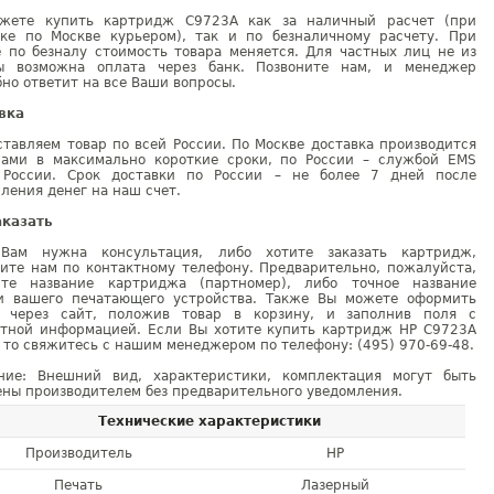
жете купить картридж C9723A как за наличный расчет (при
вке по Москве курьером), так и по безналичному расчету. При
е по безналу стоимость товара меняется. Для частных лиц не из
ы возможна оплата через банк. Позвоните нам, и менеджер
но ответит на все Ваши вопросы.
вка
тавляем товар по всей России. По Москве доставка производится
рами в максимально короткие сроки, по России – службой EMS
 России. Срок доставки по России – не более 7 дней после
ления денег на наш счет.
аказать
Вам нужна консультация, либо хотите заказать картридж,
ните нам по контактному телефону. Предварительно, пожалуйста,
ите название картриджа (партномер), либо точное название
и вашего печатающего устройства. Также Вы можете оформить
у через сайт, положив товар в корзину, и заполнив поля с
ктной информацией. Если Вы хотите купить картридж HP C9723A
 то свяжитесь с нашим менеджером по телефону: (495) 970-69-48.
ние: Внешний вид, характеристики, комплектация могут быть
ны производителем без предварительного уведомления.
Технические характеристики
Производитель
HP
Печать
Лазерный