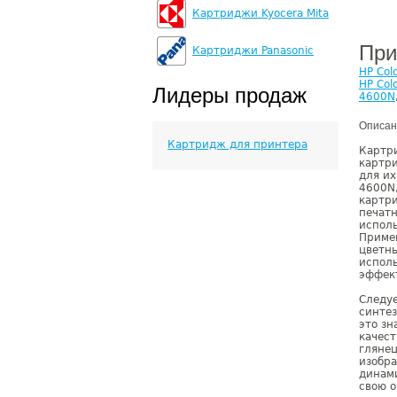
Картриджи Kyocera Mita
При
Картриджи Panasonic
HP Col
HP Col
Лидеры продаж
4600N
Описан
Картридж для принтера
Картр
картри
для их
4600N,
картр
печат
испол
Примен
цветн
исполь
эффек
Следуе
синтез
это зн
качест
глянец
изобр
динами
свою о