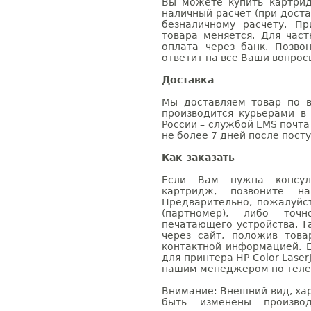
Вы можете купить картрид
наличный расчет (при доста
безналичному расчету. П
товара меняется. Для час
оплата через банк. Позв
ответит на все Ваши вопрос
Доставка
Мы доставляем товар по в
производится курьерами в
России – службой EMS почта 
не более 7 дней после посту
Как заказать
Если Вам нужна консуль
картридж, позвоните н
Предварительно, пожалуйс
(партномер), либо точ
печатающего устройства. 
через сайт, положив това
контактной информацией. 
для принтера HP Color Laser
нашим менеджером по телефо
Внимание: Внешний вид, ха
быть изменены производ