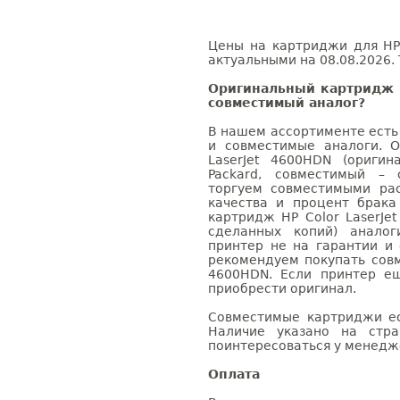
Цены на картриджи для HP 
актуальными на 08.08.2026. 
Оригинальный картридж H
совместимый аналог?
В нашем ассортименте есть
и совместимые аналоги. 
LaserJet 4600HDN (оригин
Packard, совместимый – 
торгуем совместимыми ра
качества и процент брак
картридж HP Color LaserJe
сделанных копий) аналог
принтер не на гарантии и
рекомендуем покупать совм
4600HDN. Если принтер е
приобрести оригинал.
Совместимые картриджи ес
Наличие указано на стр
поинтересоваться у менедже
Оплата