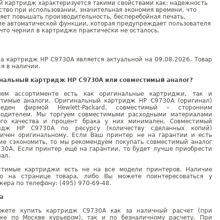
й картридж характеризуется такими свойствами как: надежность
ство при использовании, значительная экономия времени, что
яет повышать производительность, бесперебойная печать,
е автоматической функции, которая предупреждает пользователя
 что чернил в картридже практически не осталось.
а картридж HP C9730A является актуальной на 09.08.2026. Товар
я в наличии.
нальный картридж HP C9730A или совместимый аналог?
ем ассортименте есть как оригинальные картриджи, так и
стимые аналоги. Оригинальный картридж HP C9730A (оригинал)
веден фирмой Hewlett-Packard, совместимый – сторонним
водителем. Мы торгуем совместимыми расходными материалами
ого качества и процент брака у них минимален. Совместимый
идж HP C9730A по ресурсу (количеству сделанных копий)
гичен оригинальному. Если Ваш принтер не на гарантии и есть
ие сэкономить, то мы рекомендуем покупать совместимый аналог
730A. Если принтер ещё на гарантии, то будет лучше приобрести
ал.
стимые картриджи есть не на все модели принтеров. Наличие
но на странице товара, либо Вы можете поинтересоваться у
ера по телефону: (495) 970-69-48.
а
жете купить картридж C9730A как за наличный расчет (при
вке по Москве курьером), так и по безналичному расчету. При