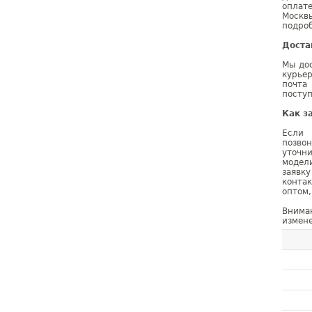
оплат
Москв
подроб
Доста
Мы дос
курье
почта
поступ
Как з
Если 
позво
уточн
модел
заявк
конта
оптом,
Внима
измене