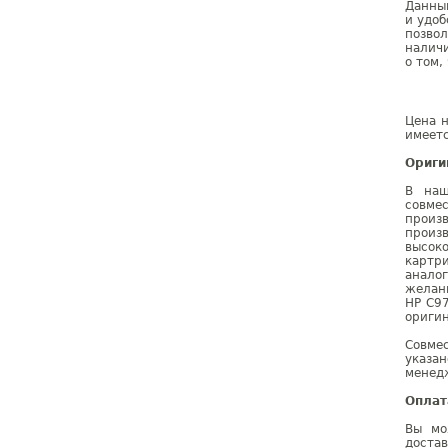
Данны
и удоб
позвол
наличи
о том,
Цена н
имеетс
Ориги
В наш
совме
произ
произ
высок
картр
анало
желан
HP C9
оригин
Совме
указа
менедж
Оплат
Вы мо
доста