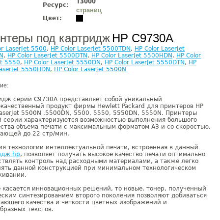
13000
Ресурс:
страниц
Цвет:
нтеры под картридж
HP C9730A
or LaserJet 5500
,
HP Color LaserJet 5500TDN
,
HP Color LaserJet
N
,
HP Color LaserJet 5500DTN
,
HP Color LaserJet 5500HDN
,
HP Color
et 5550
,
HP Color LaserJet 5550DN
,
HP Color LaserJet 5550DTN
,
HP
LaserJet 5550HDN
,
HP Color LaserJet 5500N
ие:
идж серии C9730A представляет собой уникальный
качественный продукт фирмы Hewlett Packard для принтеров HP
LaserJet 5500N ,5500DN, 5500, 5550, 5550DN, 5550N. Принтеры
й серии характеризуются возможностью выполнения большого
ства объема печати с максимальным форматом АЗ и со скоростью,
ающей до 22 стр/мин.
я технологии интеллектуальной печати, встроенная в данный
идж hp
, позволяет получать высокое качество печати оптимально
твлять контроль над расходными материалами, а также легко
лять данной конструкцией при минимальном технологическом
живании.
 касается инновационных решений, то новые, тонер, полученный
ским синтезированием второго поколения позволяют добиваться
ающего качества и четкости цветных изображений и
бразных текстов.