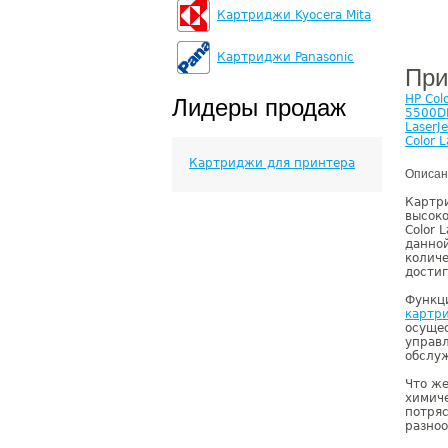
Картриджи Kyocera Mita
Картриджи Panasonic
При
HP Col
Лидеры продаж
5500D
LaserJ
Color 
Картриджи для принтера
Описан
Картр
высоко
Color 
данно
количе
достиг
Функци
картр
осущес
управ
обслу
Что же
химиче
потряс
разноо