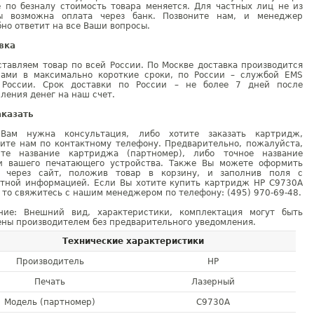
е по безналу стоимость товара меняется. Для частных лиц не из
ы возможна оплата через банк. Позвоните нам, и менеджер
но ответит на все Ваши вопросы.
вка
тавляем товар по всей России. По Москве доставка производится
рами в максимально короткие сроки, по России – службой EMS
 России. Срок доставки по России – не более 7 дней после
ления денег на наш счет.
аказать
Вам нужна консультация, либо хотите заказать картридж,
ните нам по контактному телефону. Предварительно, пожалуйста,
ите название картриджа (партномер), либо точное название
и вашего печатающего устройства. Также Вы можете оформить
у через сайт, положив товар в корзину, и заполнив поля с
ктной информацией. Если Вы хотите купить картридж HP C9730A
 то свяжитесь с нашим менеджером по телефону: (495) 970-69-48.
ние: Внешний вид, характеристики, комплектация могут быть
ны производителем без предварительного уведомления.
Технические характеристики
Производитель
HP
Печать
Лазерный
Модель (партномер)
C9730A