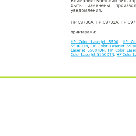
Внимание: Внешний вид, ха
быть изменены производ
уведомления.
HP C9730A, HP C9731A, HP C97
принтерами:
HP Color LaserJet 5500
,
HP Col
5500DTN
,
HP Color LaserJet 550
LaserJet 5500TDN
,
HP Color Lase
Color LaserJet 5550DTN
,
HP Color 