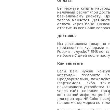
Оплата
Вы можете купить картрид
наличный расчет (при доста
безналичному расчету. П
товара меняется. Для час
оплата через банк. Позв
ответит на все Ваши вопрос
Доставка
Мы доставляем товар по в
производится курьерами в
России – службой EMS почта 
не более 7 дней после посту
Как заказать
Если Вам нужна консуль
картридж, позвоните н
Предварительно, пожалуйс
(партномер), либо точ
печатающего устройства. 
через сайт, положив това
контактной информацией. 
для принтера HP Color Laser
нашим менеджером по телефо