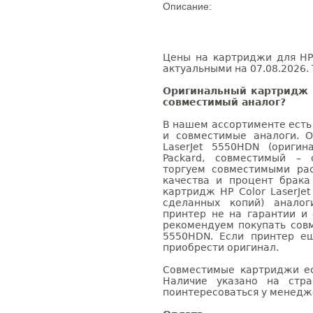
Описание:
Цены на картриджи для HP 
актуальными на 07.08.2026. 
Оригинальный картридж H
совместимый аналог?
В нашем ассортименте есть
и совместимые аналоги. 
LaserJet 5550HDN (оригин
Packard, совместимый – 
торгуем совместимыми ра
качества и процент брак
картридж HP Color LaserJe
сделанных копий) аналог
принтер не на гарантии и
рекомендуем покупать совм
5550HDN. Если принтер е
приобрести оригинал.
Совместимые картриджи ес
Наличие указано на стр
поинтересоваться у менедже