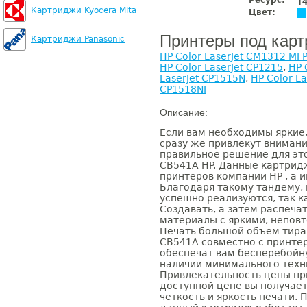
Ресурс:
1
Картриджи Kyocera Mita
Цвет:
Принтеры под кар
Картриджи Panasonic
HP Color LaserJet CM1312 MF
HP Color LaserJet CP1215
,
HP 
LaserJet CP1515N
,
HP Color L
CP1518NI
Описание:
Если вам необходимы яркие
сразу же привлекут внимани
правильное решение для это
CB541A HP. Данные картрид
принтеров компании НР , а 
Благодаря такому тандему, 
успешно реализуются, так к
Создавать, а затем распеч
материалы с яркими, непов
Печать большой объем тираж
CB541A совместно с принте
обеспечат вам бесперебойн
наличии минимального техн
Привлекательность цены при
доступной цене вы получает
четкость и яркость печати. 