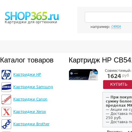
Картриджи для оргтехники
например:
C4092A
Каталог товаров
Картридж HP CB54
Совместимый:
Картриджи HP
руб
1624
КУПИТЬ
Картриджи Samsung
—
При покуп
Картриджи Canon
сумму более
пределах 
— Акции не с
Картриджи Xerox
— Доставка п
250 руб.
— Доставка п
Картриджи Brother