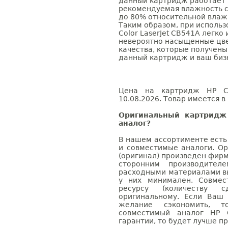
данный картридж работает 
рекомендуемая влажность с
до 80% относительной влаж
Таким образом, при использ
Color LaserJet CB541A легко
невероятно насыщенные цве
качества, которые получены
данный картридж и ваш биз
Цена на картридж HP CB
10.08.2026. Товар имеется в
Оригинальный картридж
аналог?
В нашем ассортименте есть
и совместимые аналоги. О
(оригинал) произведен фирм
сторонним производител
расходными материалами вы
у них минимален. Совме
ресурсу (количеству с
оригинальному. Если Ваш
желание сэкономить, 
совместимый аналог HP 
гарантии, то будет лучше п