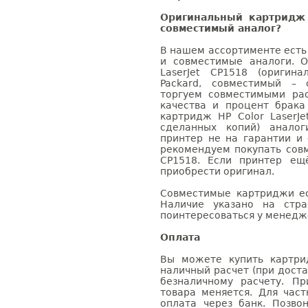
Оригинальный картридж 
совместимый аналог?
В нашем ассортименте есть
и совместимые аналоги. 
LaserJet CP1518 (оригин
Packard, совместимый – 
торгуем совместимыми ра
качества и процент брак
картридж HP Color LaserJe
сделанных копий) аналог
принтер не на гарантии и
рекомендуем покупать совм
CP1518. Если принтер ещ
приобрести оригинал.
Совместимые картриджи ес
Наличие указано на стр
поинтересоваться у менедже
Оплата
Вы можете купить картрид
наличный расчет (при доста
безналичному расчету. П
товара меняется. Для час
оплата через банк. Позв