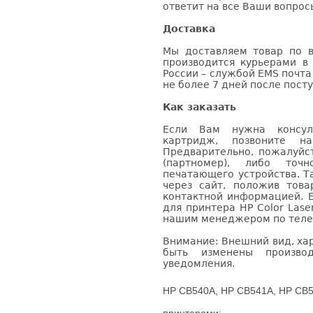
ответит на все Ваши вопрос
Доставка
Мы доставляем товар по в
производится курьерами в
России – службой EMS почта 
не более 7 дней после посту
Как заказать
Если Вам нужна консуль
картридж, позвоните н
Предварительно, пожалуйс
(партномер), либо точ
печатающего устройства. 
через сайт, положив това
контактной информацией. 
для принтера HP Color Lase
нашим менеджером по телефо
Внимание: Внешний вид, ха
быть изменены производ
уведомления.
HP CB540A, HP CB541A, HP CB5