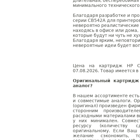
длительная, бесперебойная 
минимального технического
Благодаря разработке и пр
серии CB542A для принтеров 
невероятно реалистические
находясь в офисе или дома,
которые будут ни чуть не х
Благодаря ярким, неповтор
невероятные идеи будет во
Цена на картридж HP CB
07.08.2026. Товар имеется в
Оригинальный картридж
аналог?
В нашем ассортименте есть
и совместимые аналоги. О
(оригинал) произведен фирм
сторонним производител
расходными материалами вы
у них минимален. Совме
ресурсу (количеству с
оригинальному. Если Ваш
желание сэкономить, 