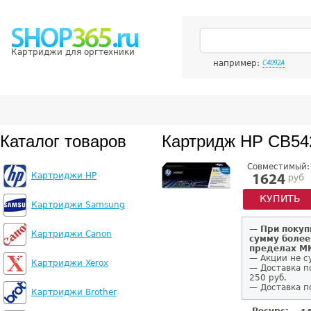
Картриджи для оргтехники
например:
C4092A
Каталог товаров
Картридж HP CB54
Совместимый:
Картриджи HP
руб
1624
КУПИТЬ
Картриджи Samsung
—
При покуп
Картриджи Canon
сумму более
пределах 
— Акции не с
Картриджи Xerox
— Доставка п
250 руб.
— Доставка п
Картриджи Brother