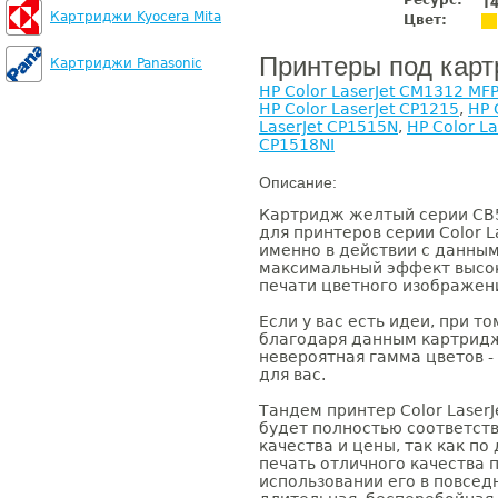
Ресурс:
1
Картриджи Kyocera Mita
Цвет:
Принтеры под кар
Картриджи Panasonic
HP Color LaserJet CM1312 MF
HP Color LaserJet CP1215
,
HP 
LaserJet CP1515N
,
HP Color L
CP1518NI
Описание:
Картридж желтый серии CB
для принтеров серии Color La
именно в действии с данны
максимальный эффект высо
печати цветного изображен
Если у вас есть идеи, при т
благодаря данным картридж
невероятная гамма цветов - 
для вас.
Тандем принтер Color Laser
будет полностью соответст
качества и цены, так как по
печать отличного качества 
использовании его в повсед