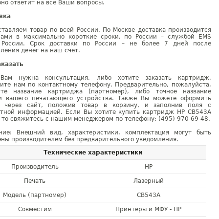
но ответит на все Ваши вопросы.
вка
тавляем товар по всей России. По Москве доставка производится
рами в максимально короткие сроки, по России – службой EMS
 России. Срок доставки по России – не более 7 дней после
ления денег на наш счет.
аказать
Вам нужна консультация, либо хотите заказать картридж,
ните нам по контактному телефону. Предварительно, пожалуйста,
ите название картриджа (партномер), либо точное название
и вашего печатающего устройства. Также Вы можете оформить
у через сайт, положив товар в корзину, и заполнив поля с
ктной информацией. Если Вы хотите купить картридж HP CB543A
 то свяжитесь с нашим менеджером по телефону: (495) 970-69-48.
ние: Внешний вид, характеристики, комплектация могут быть
ны производителем без предварительного уведомления.
Технические характеристики
Производитель
HP
Печать
Лазерный
Модель (партномер)
CB543A
Совместим
Принтеры и МФУ - HP