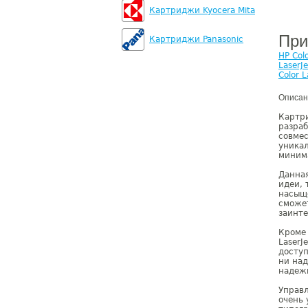
Картриджи Kyocera Mita
При
Картриджи Panasonic
HP Col
LaserJ
Color 
Описан
Картр
разраб
совмес
уника
минима
Данная
идеи, 
насыще
сможет
заинт
Кроме 
LaserJ
доступ
ни над
надежн
Управл
очень 