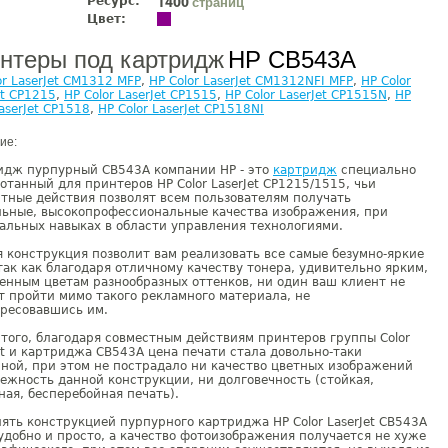
Ресурс:
страниц
1400
Цвет:
нтеры под картридж
HP CB543A
or LaserJet CM1312 MFP
,
HP Color LaserJet CM1312NFI MFP
,
HP Color
et CP1215
,
HP Color LaserJet CP1515
,
HP Color LaserJet CP1515N
,
HP
LaserJet CP1518
,
HP Color LaserJet CP1518NI
ие:
идж пурпурный CB543A компании НР - это
картридж
специально
отанный для принтеров HP Color LaserJet CP1215/1515, чьи
тные действия позволят всем пользователям получать
льные, высокопрофессиональные качества изображения, при
льных навыках в области управления технологиями.
 конструкция позволит вам реализовать все самые безумно-яркие
так как благодаря отличному качеству тонера, удивительно ярким,
нным цветам разнообразных оттенков, ни один ваш клиент не
 пройти мимо такого рекламного материала, не
ересовавшись им.
того, благодаря совместным действиям принтеров группы Color
et и картриджа CB543A цена печати стала довольно-таки
ной, при этом не пострадало ни качество цветных изображений
ежность данной конструкции, ни долговечность (стойкая,
ая, бесперебойная печать).
ять конструкцией пурпурного картриджа HP Color LaserJet CB543A
удобно и просто, а качество фотоизображения получается не хуже