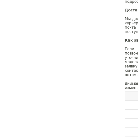
подроб
Доста
Мы дос
курье
почта
поступ
Как з
Если 
позво
уточн
модел
заявк
конта
оптом,
Внима
измене