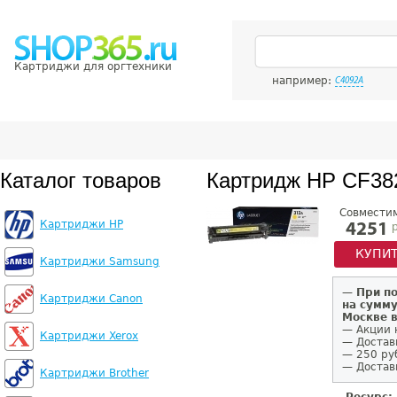
Картриджи для оргтехники
например:
C4092A
Каталог товаров
Картридж HP CF3
Совмести
Картриджи HP
р
4251
КУПИ
Картриджи Samsung
—
При п
Картриджи Canon
на сумму
Москве 
— Акции 
Картриджи Xerox
— Достав
— 250 ру
— Доставк
Картриджи Brother