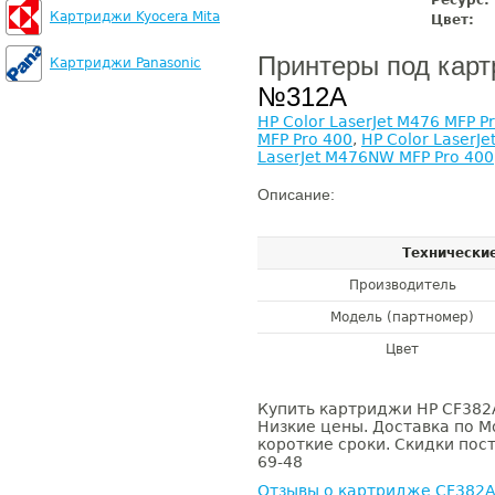
Ресурс:
Картриджи Kyocera Mita
Цвет:
Принтеры под кар
Картриджи Panasonic
№312A
HP Color LaserJet M476 MFP P
MFP Pro 400
,
HP Color LaserJ
LaserJet M476NW MFP Pro 400
Описание:
Технически
Производитель
Модель (партномер)
Цвет
Купить картриджи HP CF382A
Низкие цены. Доставка по М
короткие сроки. Скидки пост
69-48
Отзывы о картридже CF382