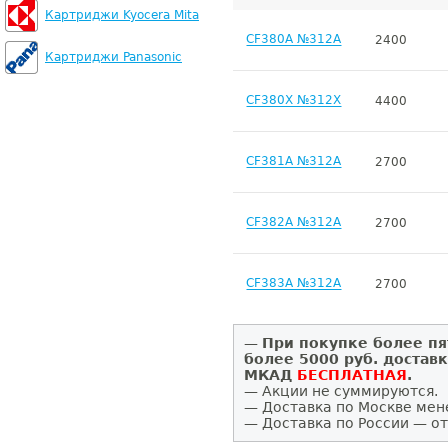
Картриджи Kyocera Mita
CF380A №312A
2400
Картриджи Panasonic
CF380X №312X
4400
CF381A №312A
2700
CF382A №312A
2700
CF383A №312A
2700
—
При покупке более пя
более 5000 руб. достав
МКАД
БЕСПЛАТНАЯ
.
— Акции не суммируются.
— Доставка по Москве мен
— Доставка по России — от