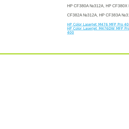
HP CF380A №312A, HP CF380X 
CF382A №312A, HP CF383A №31
HP Color LaserJet M476 MFP Pro 4
HP Color LaserJet M476DW MFP Pr
400