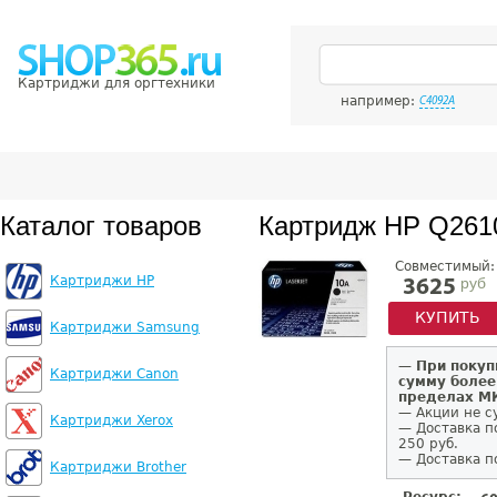
Картриджи для оргтехники
например:
C4092A
Каталог товаров
Картридж HP Q261
Совместимый:
Картриджи HP
руб
3625
КУПИТЬ
Картриджи Samsung
—
При покуп
Картриджи Canon
сумму более
пределах 
— Акции не с
Картриджи Xerox
— Доставка п
250 руб.
— Доставка п
Картриджи Brother