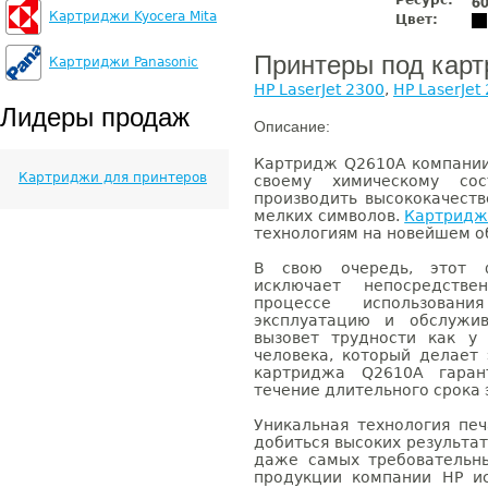
Ресурс:
6
Картриджи Kyocera Mita
Цвет:
Принтеры под кар
Картриджи Panasonic
HP LaserJet 2300
,
HP LaserJet
Лидеры продаж
Описание:
Картридж Q2610A компании
Картриджи для принтеров
своему химическому сос
производить высококачест
мелких символов.
Картрид
технологиям на новейшем о
В свою очередь, этот ф
исключает непосредстве
процессе использован
эксплуатацию и обслужив
вызовет трудности как у
человека, который делает 
картриджа Q2610A гаран
течение длительного срока 
Уникальная технология пе
добиться высоких результа
даже самых требовательны
продукции компании HP и