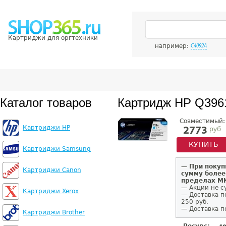
Картриджи для оргтехники
например:
C4092A
Каталог товаров
Картридж HP Q396
Совместимый:
Картриджи HP
руб
2773
КУПИТЬ
Картриджи Samsung
—
При покуп
Картриджи Canon
сумму более
пределах 
— Акции не с
Картриджи Xerox
— Доставка п
250 руб.
— Доставка п
Картриджи Brother