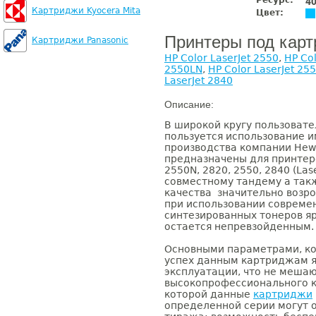
Ресурс:
4
Картриджи Kyocera Mita
Цвет:
Принтеры под кар
Картриджи Panasonic
HP Color LaserJet 2550
,
HP Col
2550LN
,
HP Color LaserJet 25
LaserJet 2840
Описание:
В широкой кругу пользоват
пользуется использование 
производства компании Hewl
предназначены для принтеров
2550N, 2820, 2550, 2840 (Lase
совместному тандему а так
качества значительно возро
при использовании совреме
синтезированных тонеров яр
остается непревзойденным.
Основными параметрами, к
успех данным картриджам я
эксплуатации, что не меша
высокопрофессионального ка
которой данные
картриджи
определенной серии могут 