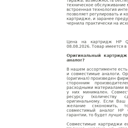
тиража; возможность беспе
техническое обслуживание м
встроенная технология инте
позволяет регулировать и к
картридже, и заранее преду
чернила практически на исх
Цена на картридж HP Q3
08.08.2026. Товар имеется в
Оригинальный картридж
аналог?
В нашем ассортименте есть
и совместимые аналоги. О
(оригинал) произведен фирм
сторонним производител
расходными материалами вы
у них минимален. Совме
ресурсу (количеству с
оригинальному. Если Ваш
желание сэкономить, 
совместимый аналог HP 
гарантии, то будет лучше п
Совместимые картриджи ес