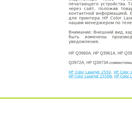
печатающего устройства. 
через сайт, положив това
контактной информацией. 
для принтера HP Color Las
нашим менеджером по телефо
Внимание: Внешний вид, ха
быть изменены производ
уведомления.
HP Q3960A, HP Q3961A, HP Q39
Q3972A, HP Q3973A совместимы
HP Color LaserJet 2550
,
HP Color 
HP Color LaserJet 2550N
,
HP Color 