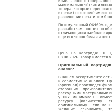
измельчённого тонера, обес
максимально чётких и ясных
тонера, которые переносятс
в печке («фюзере») имеют с
разрешение печати тем бол
Потому, черный Q6460A, сд
разработкам, постоянно обе
отличающихся наиболее ярк
еще его черно-белая и цвет
Цена на картридж HP Q6
08.08.2026. Товар имеется в
Оригинальный картридж
аналог?
В нашем ассортименте есть
и совместимые аналоги. О
(оригинал) произведен фирм
сторонним производител
расходными материалами вы
у них минимален. Совме
ресурсу (количеству с
оригинальному. Если Ваш
желание сэкономить, 