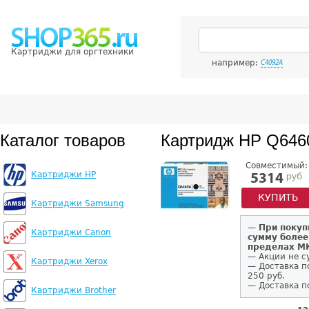
Картриджи для оргтехники
например:
C4092A
Каталог товаров
Картридж HP Q646
Совместимый:
Картриджи HP
руб
5314
КУПИТЬ
Картриджи Samsung
—
При покуп
Картриджи Canon
сумму более
пределах 
— Акции не с
Картриджи Xerox
— Доставка п
250 руб.
— Доставка п
Картриджи Brother