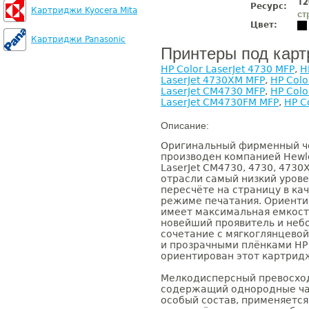
12
Ресурс:
Картриджи Kyocera Mita
ст
Цвет:
Картриджи Panasonic
Принтеры под кар
HP Color LaserJet 4730 MFP
,
H
LaserJet 4730XM MFP
,
HP Colo
LaserJet CM4730 MFP
,
HP Colo
LaserJet CM4730FM MFP
,
HP C
Описание:
Оригинальный фирменный 
производен компанией Hewle
LaserJet CM4730, 4730, 4730X,
отрасли самый низкий урове
пересчёте на страницу в к
режиме печатания. Ориенти
имеет максимальная емкост
новейший проявитель и неб
сочетание с мягкоглянцевой
и прозрачными плёнками HP
ориентирован этот картрид
Мелкодисперсный превосход
содержащий однородные час
особый состав, применяется