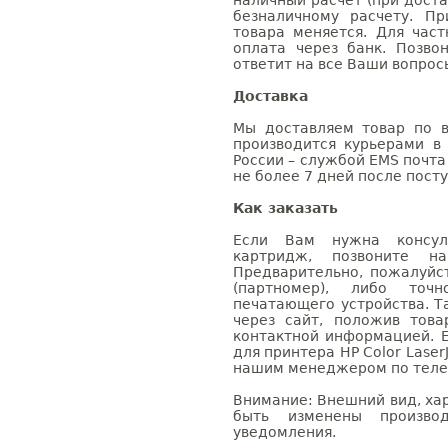
наличный расчет (при доста
безналичному расчету. П
товара меняется. Для час
оплата через банк. Позв
ответит на все Ваши вопрос
Доставка
Мы доставляем товар по в
производится курьерами в
России – службой EMS почта 
не более 7 дней после посту
Как заказать
Если Вам нужна консуль
картридж, позвоните н
Предварительно, пожалуйс
(партномер), либо точ
печатающего устройства. 
через сайт, положив това
контактной информацией. 
для принтера HP Color Laser
нашим менеджером по телефо
Внимание: Внешний вид, ха
быть изменены производ
уведомления.