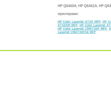
HP Q6460A, HP Q6461A, HP Q64
принтерами:
HP Color LaserJet 4730 MFP
,
HP Co
4730XM MFP
,
HP Color LaserJet 4
HP Color LaserJet CM4730F MFP
,
H
LaserJet CM4730FSK MFP