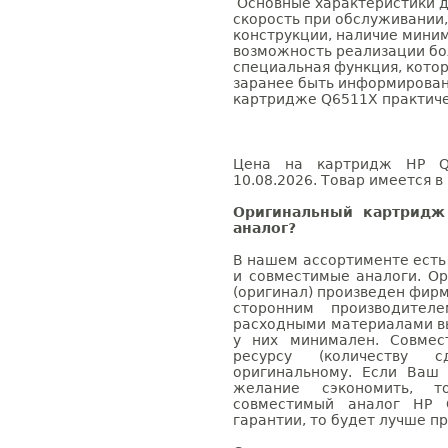
Основные характеристики д
скорость при обслуживании,
конструкции, наличие миним
возможность реализации бо
специальная функция, кото
заранее быть информированн
картридже Q6511X практиче
Цена на картридж HP Q6
10.08.2026. Товар имеется в
Оригинальный картридж
аналог?
В нашем ассортименте есть
и совместимые аналоги. О
(оригинал) произведен фирм
сторонним производител
расходными материалами вы
у них минимален. Совме
ресурсу (количеству с
оригинальному. Если Ваш
желание сэкономить, 
совместимый аналог HP 
гарантии, то будет лучше п