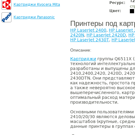
12
Ресурс:
Картриджи Kyocera Mita
ст
Цвет:
Картриджи Panasonic
Принтеры под кар
HP LaserJet 2400
,
HP LaserJet
2420N
,
HP LaserJet 2420D
,
HP
HP LaserJet 2430T
,
HP LaserJe
Описание:
Картриджи
группы Q6511X (
технологий интеллектуальн
разработаны и выпущены для
2410,2400,2420, 2420D, 2420
2430DTN. Они представляют 
как надежность, простота п
а также невероятно высокое
вышеперечисленного, карт
оптимальный расход матери
производительности.
Основными пользователями п
2410/20/30 являются делов
масштабов (крупные, средни
данные принтеры в группах 