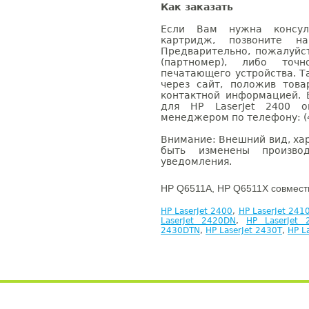
Как заказать
Если Вам нужна консуль
картридж, позвоните н
Предварительно, пожалуйс
(партномер), либо точ
печатающего устройства. 
через сайт, положив това
контактной информацией. 
для HP LaserJet 2400 
менеджером по телефону: (4
Внимание: Внешний вид, ха
быть изменены производ
уведомления.
HP Q6511A, HP Q6511X совмест
HP LaserJet 2400
,
HP LaserJet 241
LaserJet 2420DN
,
HP LaserJet 
2430DTN
,
HP LaserJet 2430T
,
HP L