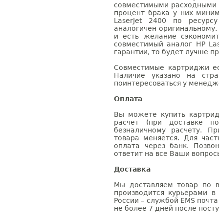
совместимыми расходными 
процент брака у них мини
LaserJet 2400 по ресурс
аналогичен оригинальному.
и есть желание сэкономи
совместимый аналог HP Las
гарантии, то будет лучше п
Совместимые картриджи ес
Наличие указано на стр
поинтересоваться у менедже
Оплата
Вы можете купить картрид
расчет (при доставке п
безналичному расчету. П
товара меняется. Для час
оплата через банк. Позв
ответит на все Ваши вопрос
Доставка
Мы доставляем товар по в
производится курьерами в
России – службой EMS почта 
не более 7 дней после посту