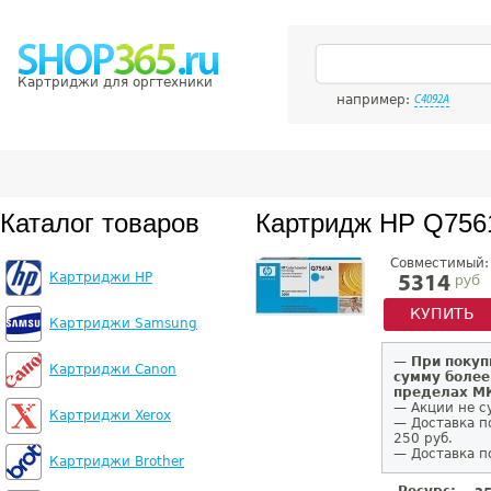
Картриджи для оргтехники
например:
C4092A
Каталог товаров
Картридж HP Q756
Совместимый:
Картриджи HP
руб
5314
КУПИТЬ
Картриджи Samsung
—
При покуп
Картриджи Canon
сумму более
пределах 
— Акции не с
Картриджи Xerox
— Доставка п
250 руб.
— Доставка п
Картриджи Brother