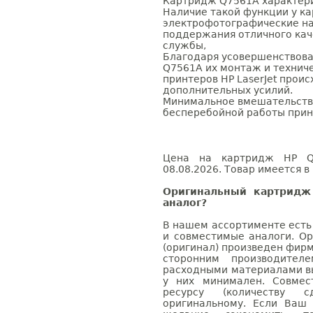
Картридж Q7561A характери
Наличие такой функции у к
электрофотографические н
поддержания отличного каче
службы,
Благодаря усовершенствова
Q7561A их монтаж и технич
принтеров HP LaserJet проис
дополнительных усилий.
Минимальное вмешательство
бесперебойной работы прин
Цена на картридж HP Q7
08.08.2026. Товар имеется в
Оригинальный картридж
аналог?
В нашем ассортименте есть
и совместимые аналоги. О
(оригинал) произведен фирм
сторонним производител
расходными материалами вы
у них минимален. Совме
ресурсу (количеству с
оригинальному. Если Ваш