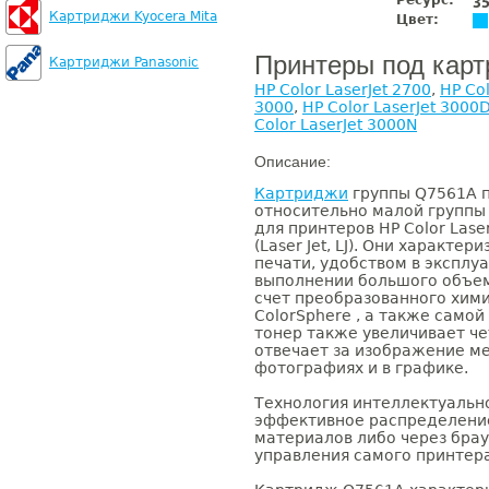
Ресурс:
3
Картриджи Kyocera Mita
Цвет:
Принтеры под кар
Картриджи Panasonic
HP Color LaserJet 2700
,
HP Col
3000
,
HP Color LaserJet 3000
Color LaserJet 3000N
Описание:
Картриджи
группы Q7561A п
относительно малой группы 
для принтеров HP Color Lase
(Laser Jet, LJ). Они характе
печати, удобством в эксплу
выполнении большого объем
счет преобразованного хими
ColorSphere , а также само
тонер также увеличивает че
отвечает за изображение м
фотографиях и в графике.
Технология интеллектуальн
эффективное распределение
материалов либо через брау
управления самого принтера 