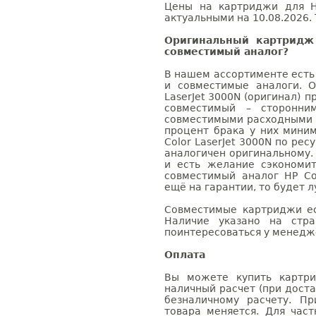
Цены на картриджи для HP
актуальными на 10.08.2026. 
Оригинальный картридж 
совместимый аналог?
В нашем ассортименте есть
и совместимые аналоги. 
LaserJet 3000N (оригинал) п
совместимый – сторонни
совместимыми расходными 
процент брака у них мини
Color LaserJet 3000N по рес
аналогичен оригинальному.
и есть желание сэкономи
совместимый аналог HP Col
ещё на гарантии, то будет 
Совместимые картриджи ес
Наличие указано на стр
поинтересоваться у менедже
Оплата
Вы можете купить картри
наличный расчет (при доста
безналичному расчету. П
товара меняется. Для час