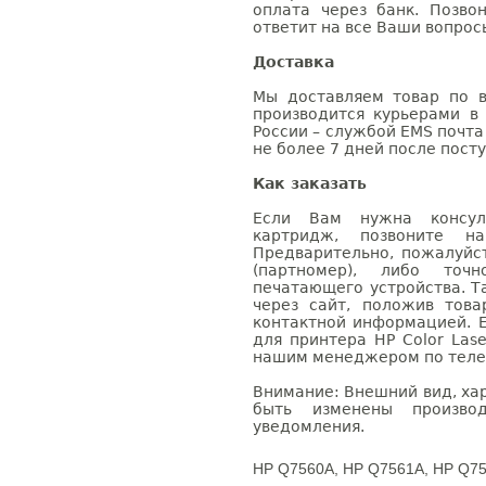
оплата через банк. Позв
ответит на все Ваши вопрос
Доставка
Мы доставляем товар по в
производится курьерами в
России – службой EMS почта 
не более 7 дней после посту
Как заказать
Если Вам нужна консуль
картридж, позвоните н
Предварительно, пожалуйс
(партномер), либо точ
печатающего устройства. 
через сайт, положив това
контактной информацией. 
для принтера HP Color Lase
нашим менеджером по телефо
Внимание: Внешний вид, ха
быть изменены производ
уведомления.
HP Q7560A, HP Q7561A, HP Q75