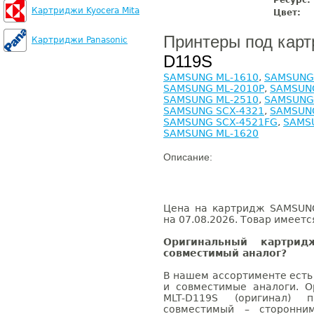
Ресурс:
Картриджи Kyocera Mita
Цвет:
Принтеры под кар
Картриджи Panasonic
D119S
SAMSUNG ML-1610
,
SAMSUNG
SAMSUNG ML-2010P
,
SAMSUN
SAMSUNG ML-2510
,
SAMSUNG
SAMSUNG SCX-4321
,
SAMSUNG
SAMSUNG SCX-4521FG
,
SAMS
SAMSUNG ML-1620
Описание:
Цена на картридж SAMSUNG
на 07.08.2026. Товар имеетс
Оригинальный картри
совместимый аналог?
В нашем ассортименте есть
и совместимые аналоги. 
MLT-D119S (оригинал) 
совместимый – сторонни