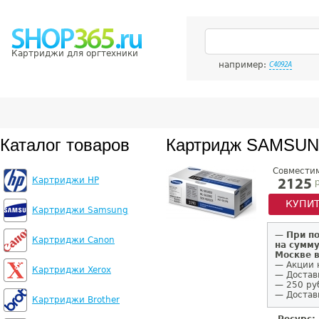
Картриджи для оргтехники
например:
C4092A
Каталог товаров
Картридж SAMSUN
Совмести
Картриджи HP
р
2125
КУПИ
Картриджи Samsung
—
При п
Картриджи Canon
на сумму
Москве 
— Акции 
Картриджи Xerox
— Достав
— 250 ру
— Доставк
Картриджи Brother