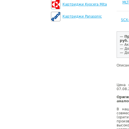
MLT
Картриджи Kyocera Mita
Картриджи Panasonic
SCX
—
Пр
руб.
— Ак
— До
— До
Описан
Цена 
07.08.
Ориг
анало
В наш
совме
(ориг
произ
высок