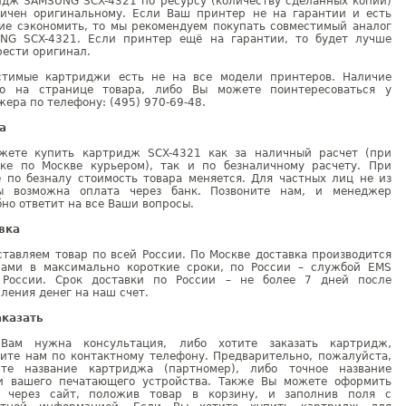
идж SAMSUNG SCX-4321 по ресурсу (количеству сделанных копий)
гичен оригинальному. Если Ваш принтер не на гарантии и есть
ие сэкономить, то мы рекомендуем покупать совместимый аналог
NG SCX-4321. Если принтер ещё на гарантии, то будет лучше
ести оригинал.
стимые картриджи есть не на все модели принтеров. Наличие
но на странице товара, либо Вы можете поинтересоваться у
ера по телефону: (495) 970-69-48.
а
жете купить картридж SCX-4321 как за наличный расчет (при
вке по Москве курьером), так и по безналичному расчету. При
е по безналу стоимость товара меняется. Для частных лиц не из
ы возможна оплата через банк. Позвоните нам, и менеджер
но ответит на все Ваши вопросы.
вка
тавляем товар по всей России. По Москве доставка производится
рами в максимально короткие сроки, по России – службой EMS
 России. Срок доставки по России – не более 7 дней после
ления денег на наш счет.
аказать
Вам нужна консультация, либо хотите заказать картридж,
ните нам по контактному телефону. Предварительно, пожалуйста,
ите название картриджа (партномер), либо точное название
и вашего печатающего устройства. Также Вы можете оформить
у через сайт, положив товар в корзину, и заполнив поля с