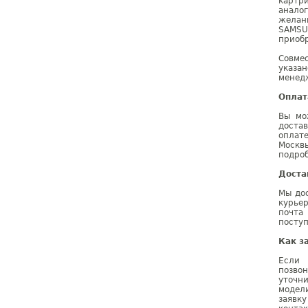
картр
анало
желан
SAMSU
приобр
Совме
указа
менедж
Оплат
Вы мо
доста
оплат
Москв
подроб
Доста
Мы дос
курье
почта
поступ
Как з
Если 
позво
уточн
модел
заявк