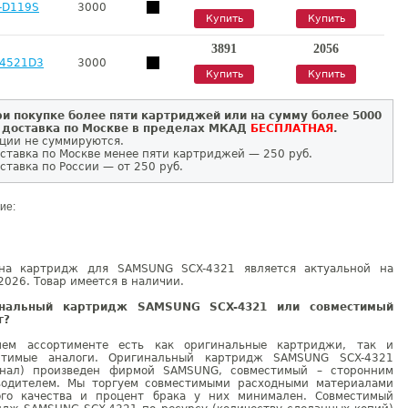
-D119S
3000
Купить
Купить
3891
2056
-4521D3
3000
Купить
Купить
и покупке более пяти картриджей или на сумму более 5000
 доставка по Москве в пределах МКАД
БЕСПЛАТНАЯ
.
ции не суммируются.
ставка по Москве менее пяти картриджей — 250 руб.
ставка по России — от 250 руб.
ие:
на картридж для SAMSUNG SCX-4321 является актуальной на
2026. Товар имеется в наличии.
инальный картридж SAMSUNG SCX-4321 или совместимый
г?
ем ассортименте есть как оригинальные картриджи, так и
стимые аналоги. Оригинальный картридж SAMSUNG SCX-4321
инал) произведен фирмой SAMSUNG, совместимый – сторонним
водителем. Мы торгуем совместимыми расходными материалами
ого качества и процент брака у них минимален. Совместимый