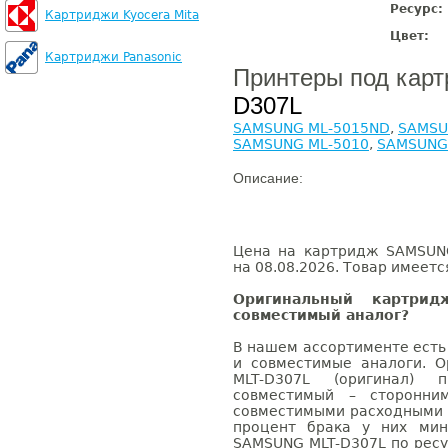
Ресурс:
Картриджи Kyocera Mita
Цвет:
Картриджи Panasonic
Принтеры под кар
D307L
SAMSUNG ML-5015ND
,
SAMSU
SAMSUNG ML-5010
,
SAMSUNG
Описание:
Цена на картридж SAMSUNG
на 08.08.2026. Товар имеетс
Оригинальный картри
совместимый аналог?
В нашем ассортименте есть
и совместимые аналоги. 
MLT-D307L (оригинал) 
совместимый – сторонни
совместимыми расходными 
процент брака у них мин
SAMSUNG MLT-D307L по ресу