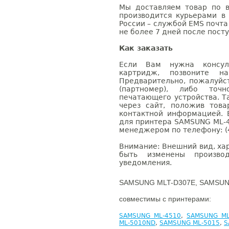
Мы доставляем товар по в
производится курьерами в
России – службой EMS почта 
не более 7 дней после посту
Как заказать
Если Вам нужна консуль
картридж, позвоните н
Предварительно, пожалуйс
(партномер), либо точ
печатающего устройства. 
через сайт, положив това
контактной информацией. 
для принтера SAMSUNG ML-4
менеджером по телефону: (4
Внимание: Внешний вид, ха
быть изменены производ
уведомления.
SAMSUNG MLT-D307E, SAMSUN
совместимы с принтерами:
SAMSUNG ML-4510
,
SAMSUNG ML
ML-5010ND
,
SAMSUNG ML-5015
,
S