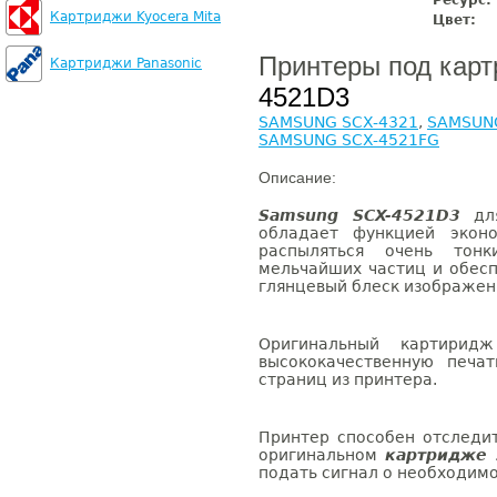
Ресурс:
Картриджи Kyocera Mita
Цвет:
Принтеры под кар
Картриджи Panasonic
4521D3
SAMSUNG SCX-4321
,
SAMSUNG
SAMSUNG SCX-4521FG
Описание:
Samsung SCX-4521D3
для
обладает функцией эконо
распыляться очень тон
мельчайших частиц и обесп
глянцевый блеск изображени
Оригинальный картирид
высококачественную печа
страниц из принтера.
Принтер способен отследи
оригинальном
картридже 
подать сигнал о необходимо