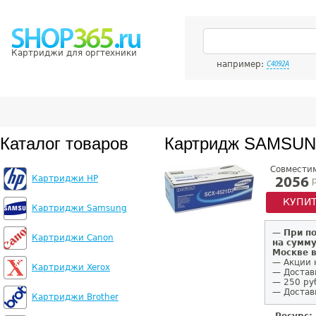
Картриджи для оргтехники
например:
C4092A
Каталог товаров
Картридж SAMSUN
Совмести
Картриджи HP
р
2056
КУПИ
Картриджи Samsung
—
При п
Картриджи Canon
на сумму
Москве 
— Акции 
Картриджи Xerox
— Достав
— 250 ру
— Доставк
Картриджи Brother