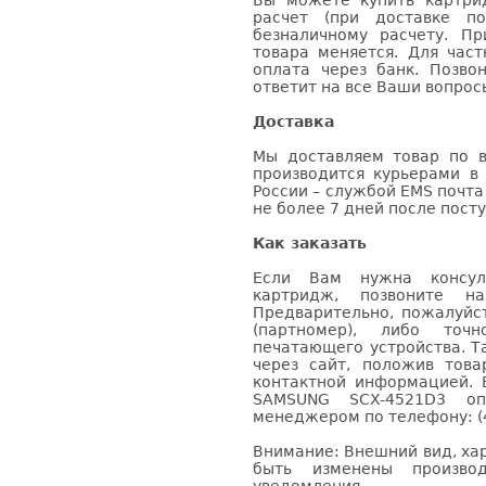
Вы можете купить картри
расчет (при доставке п
безналичному расчету. П
товара меняется. Для час
оплата через банк. Позв
ответит на все Ваши вопрос
Доставка
Мы доставляем товар по в
производится курьерами в
России – службой EMS почта 
не более 7 дней после посту
Как заказать
Если Вам нужна консуль
картридж, позвоните н
Предварительно, пожалуйс
(партномер), либо точ
печатающего устройства. 
через сайт, положив това
контактной информацией. 
SAMSUNG SCX-4521D3 о
менеджером по телефону: (4
Внимание: Внешний вид, ха
быть изменены производ