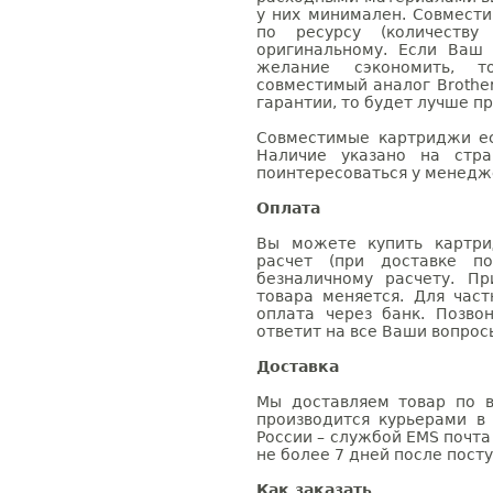
у них минимален. Совмест
по ресурсу (количеству
оригинальному. Если Ваш
желание сэкономить, 
совместимый аналог Brothe
гарантии, то будет лучше п
Совместимые картриджи ес
Наличие указано на стр
поинтересоваться у менедже
Оплата
Вы можете купить картри
расчет (при доставке п
безналичному расчету. П
товара меняется. Для час
оплата через банк. Позв
ответит на все Ваши вопрос
Доставка
Мы доставляем товар по в
производится курьерами в
России – службой EMS почта 
не более 7 дней после посту
Как заказать