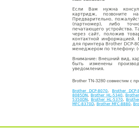
Если Вам нужна консуль
картридж, позвоните н
Предварительно, пожалуйс
(партномер), либо точ
печатающего устройства. 
через сайт, положив това
контактной информацией. 
для принтера Brother DCP-8
менеджером по телефону: (4
Внимание: Внешний вид, ха
быть изменены производ
уведомления.
Brother TN-3280 совместим с п
Brother DCP-8070
,
Brother DCP
8085DN
,
Brother HL-5340
,
Brothe
5350DN
,
Brother HL-5370
,
Broth
MFC-8370D
,
Brother MFC-8880
,
Br