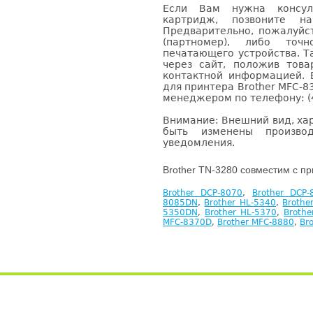
Если Вам нужна консуль
картридж, позвоните н
Предварительно, пожалуйс
(партномер), либо точ
печатающего устройства. 
через сайт, положив това
контактной информацией. 
для принтера Brother MFC-8
менеджером по телефону: (4
Внимание: Внешний вид, ха
быть изменены производ
уведомления.
Brother TN-3280 совместим с п
Brother DCP-8070
,
Brother DCP
8085DN
,
Brother HL-5340
,
Brothe
5350DN
,
Brother HL-5370
,
Broth
MFC-8370D
,
Brother MFC-8880
,
Br