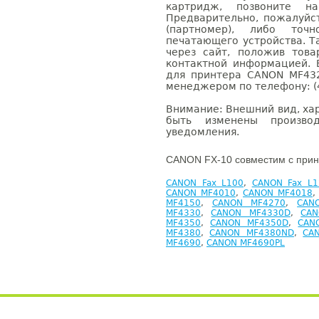
картридж, позвоните н
Предварительно, пожалуйс
(партномер), либо точ
печатающего устройства. 
через сайт, положив това
контактной информацией. 
для принтера CANON MF43
менеджером по телефону: (4
Внимание: Внешний вид, ха
быть изменены производ
уведомления.
CANON FX-10 совместим с прин
CANON Fax L100
,
CANON Fax L1
CANON MF4010
,
CANON MF4018
MF4150
,
CANON MF4270
,
CAN
MF4330
,
CANON MF4330D
,
CAN
MF4350
,
CANON MF4350D
,
CAN
MF4380
,
CANON MF4380ND
,
CA
MF4690
,
CANON MF4690PL