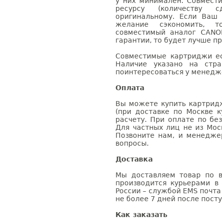
у них минимален. Совмес
ресурсу (количеству с
оригинальному. Если Ваш
желание сэкономить, 
совместимый аналог CANO
гарантии, то будет лучше п
Совместимые картриджи ес
Наличие указано на стр
поинтересоваться у менедже
Оплата
Вы можете купить картрид
(при доставке по Москве к
расчету. При оплате по бе
Для частных лиц не из Мос
Позвоните нам, и менедже
вопросы.
Доставка
Мы доставляем товар по в
производится курьерами в
России – службой EMS почта 
не более 7 дней после посту
Как заказать