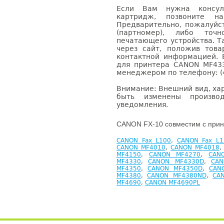
Если Вам нужна консуль
картридж, позвоните н
Предварительно, пожалуйс
(партномер), либо точ
печатающего устройства. 
через сайт, положив това
контактной информацией. 
для принтера CANON MF43
менеджером по телефону: (4
Внимание: Внешний вид, ха
быть изменены производ
уведомления.
CANON FX-10 совместим с прин
CANON Fax L100
,
CANON Fax L1
CANON MF4010
,
CANON MF4018
MF4150
,
CANON MF4270
,
CAN
MF4330
,
CANON MF4330D
,
CAN
MF4350
,
CANON MF4350D
,
CAN
MF4380
,
CANON MF4380ND
,
CA
MF4690
,
CANON MF4690PL