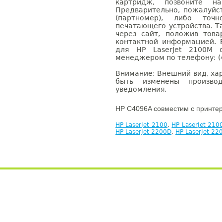
картридж, позвоните н
Предварительно, пожалуйс
(партномер), либо точ
печатающего устройства. 
через сайт, положив това
контактной информацией. 
для HP LaserJet 2100M 
менеджером по телефону: (4
Внимание: Внешний вид, ха
быть изменены производ
уведомления.
HP C4096A совместим с принте
HP LaserJet 2100
,
HP LaserJet 210
HP LaserJet 2200D
,
HP LaserJet 2