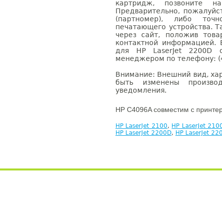
картридж, позвоните н
Предварительно, пожалуйс
(партномер), либо точ
печатающего устройства. 
через сайт, положив това
контактной информацией. 
для HP LaserJet 2200D 
менеджером по телефону: (4
Внимание: Внешний вид, ха
быть изменены производ
уведомления.
HP C4096A совместим с принте
HP LaserJet 2100
,
HP LaserJet 210
HP LaserJet 2200D
,
HP LaserJet 2