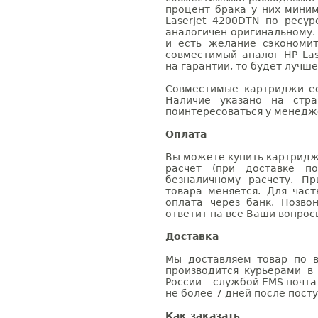
процент брака у них мини
LaserJet 4200DTN по ресур
аналогичен оригинальному.
и есть желание сэкономи
совместимый аналог HP Las
на гарантии, то будет лучш
Совместимые картриджи ес
Наличие указано на стр
поинтересоваться у менедже
Оплата
Вы можете купить картридж 
расчет (при доставке п
безналичному расчету. П
товара меняется. Для час
оплата через банк. Позв
ответит на все Ваши вопрос
Доставка
Мы доставляем товар по в
производится курьерами в
России – службой EMS почта 
не более 7 дней после посту
Как заказать