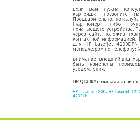
Если Вам нужна консуль
картридж, позвоните н
Предварительно, пожалуйс
(партномер), либо точ
печатающего устройства. 
через сайт, положив това
контактной информацией. 
для HP LaserJet 4200DTN
менеджером по телефону: (4
Внимание: Внешний вид, ха
быть изменены производ
уведомления.
HP Q1338A совместим с принте
HP LaserJet 4200
,
HP LaserJet 42
4200LN