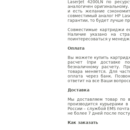
LaserJet 4200LN по ресур
аналогичен оригинальному.
и есть желание сэкономи
совместимый аналог HP Lase
гарантии, то будет лучше п
Совместимые картриджи ес
Наличие указано на стр
поинтересоваться у менедже
Оплата
Вы можете купить картридж
расчет (при доставке п
безналичному расчету. П
товара меняется. Для час
оплата через банк. Позв
ответит на все Ваши вопрос
Доставка
Мы доставляем товар по в
производится курьерами в
России – службой EMS почта 
не более 7 дней после посту
Как заказать