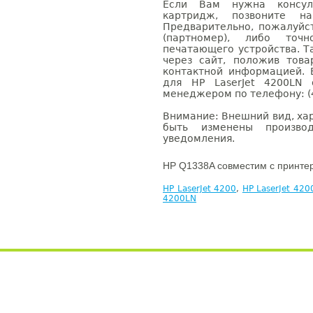
Если Вам нужна консуль
картридж, позвоните н
Предварительно, пожалуйс
(партномер), либо точ
печатающего устройства. 
через сайт, положив това
контактной информацией. 
для HP LaserJet 4200LN
менеджером по телефону: (4
Внимание: Внешний вид, ха
быть изменены производ
уведомления.
HP Q1338A совместим с принте
HP LaserJet 4200
,
HP LaserJet 42
4200LN