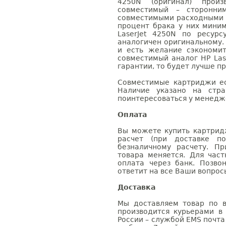
4250N (оригинал) произв
совместимый – сторонни
совместимыми расходными 
процент брака у них мини
LaserJet 4250N по ресурс
аналогичен оригинальному.
и есть желание сэкономи
совместимый аналог HP Las
гарантии, то будет лучше п
Совместимые картриджи ес
Наличие указано на стр
поинтересоваться у менедже
Оплата
Вы можете купить картридж
расчет (при доставке п
безналичному расчету. П
товара меняется. Для час
оплата через банк. Позв
ответит на все Ваши вопрос
Доставка
Мы доставляем товар по в
производится курьерами в
России – службой EMS почта 