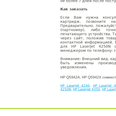
не более 7 дней после посту
Как заказать
Если Вам нужна консуль
картридж, позвоните н
Предварительно, пожалуйс
(партномер), либо точ
печатающего устройства. 
через сайт, положив това
контактной информацией. 
для HP LaserJet 4250N 
менеджером по телефону: (4
Внимание: Внешний вид, ха
быть изменены производ
уведомления.
HP Q5942A, HP Q5942X совмест
HP LaserJet 4240
,
HP LaserJet 
4250N
,
HP LaserJet 4350
,
HP Lase