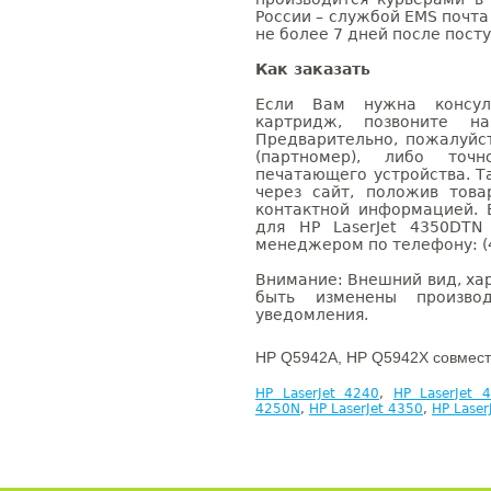
России – службой EMS почта 
не более 7 дней после посту
Как заказать
Если Вам нужна консуль
картридж, позвоните н
Предварительно, пожалуйс
(партномер), либо точ
печатающего устройства. 
через сайт, положив това
контактной информацией. 
для HP LaserJet 4350DTN
менеджером по телефону: (4
Внимание: Внешний вид, ха
быть изменены производ
уведомления.
HP Q5942A, HP Q5942X совмест
HP LaserJet 4240
,
HP LaserJet 
4250N
,
HP LaserJet 4350
,
HP Lase