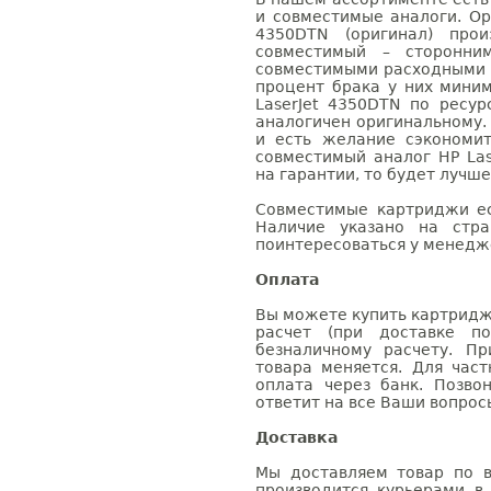
и совместимые аналоги. Ор
4350DTN (оригинал) прои
совместимый – сторонни
совместимыми расходными 
процент брака у них мини
LaserJet 4350DTN по ресур
аналогичен оригинальному.
и есть желание сэкономи
совместимый аналог HP Las
на гарантии, то будет лучш
Совместимые картриджи ес
Наличие указано на стр
поинтересоваться у менедже
Оплата
Вы можете купить картридж 
расчет (при доставке п
безналичному расчету. П
товара меняется. Для час
оплата через банк. Позв
ответит на все Ваши вопрос
Доставка
Мы доставляем товар по в
производится курьерами в