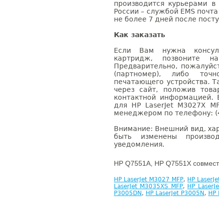
производится курьерами в
России – службой EMS почта 
не более 7 дней после посту
Как заказать
Если Вам нужна консуль
картридж, позвоните н
Предварительно, пожалуйс
(партномер), либо точ
печатающего устройства. 
через сайт, положив това
контактной информацией. 
для HP LaserJet M3027X M
менеджером по телефону: (4
Внимание: Внешний вид, ха
быть изменены производ
уведомления.
HP Q7551A, HP Q7551X совмест
HP LaserJet M3027 MFP
,
HP LaserJ
LaserJet M3035XS MFP
,
HP LaserJ
P3005DN
,
HP LaserJet P3005N
,
HP 