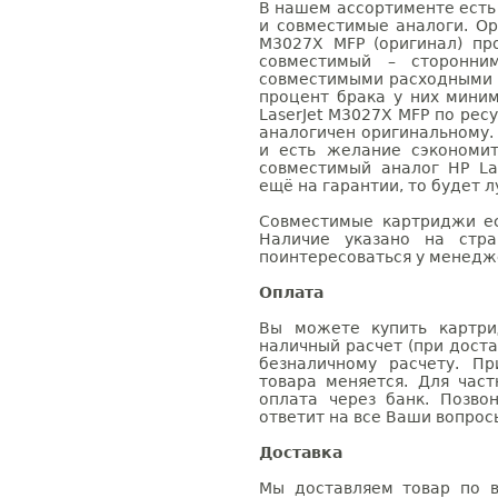
В нашем ассортименте есть
и совместимые аналоги. Ор
M3027X MFP (оригинал) про
совместимый – сторонни
совместимыми расходными 
процент брака у них мини
LaserJet M3027X MFP по рес
аналогичен оригинальному.
и есть желание сэкономи
совместимый аналог HP La
ещё на гарантии, то будет 
Совместимые картриджи ес
Наличие указано на стр
поинтересоваться у менедже
Оплата
Вы можете купить картри
наличный расчет (при доста
безналичному расчету. П
товара меняется. Для час
оплата через банк. Позв
ответит на все Ваши вопрос
Доставка
Мы доставляем товар по в