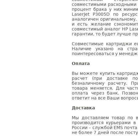
совместимыми расходными 
процент брака у них мини
LaserJet P3005D по ресур
аналогичен оригинальному.
и есть желание сэкономи
совместимый аналог HP Lase
гарантии, то будет лучше п
Совместимые картриджи ес
Наличие указано на стр
поинтересоваться у менедже
Оплата
Вы можете купить картридж
расчет (при доставке п
безналичному расчету. П
товара меняется. Для час
оплата через банк. Позв
ответит на все Ваши вопрос
Доставка
Мы доставляем товар по в
производится курьерами в
России – службой EMS почта 
не более 7 дней после посту