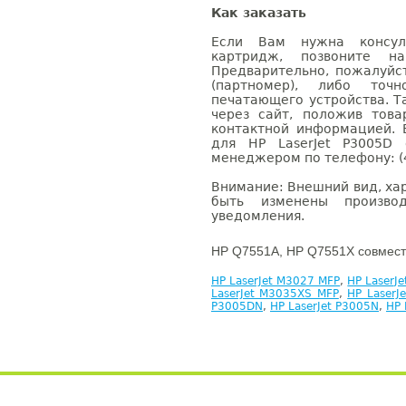
Как заказать
Если Вам нужна консуль
картридж, позвоните н
Предварительно, пожалуйс
(партномер), либо точ
печатающего устройства. 
через сайт, положив това
контактной информацией. 
для HP LaserJet P3005D
менеджером по телефону: (4
Внимание: Внешний вид, ха
быть изменены производ
уведомления.
HP Q7551A, HP Q7551X совмест
HP LaserJet M3027 MFP
,
HP LaserJ
LaserJet M3035XS MFP
,
HP LaserJ
P3005DN
,
HP LaserJet P3005N
,
HP 