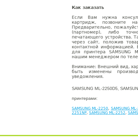
Как заказать
Если Вам нужна консуль
картридж, позвоните н
Предварительно, пожалуйс
(партномер), либо точ
печатающего устройства. 
через сайт, положив това
контактной информацией. 
для принтера SAMSUNG ML
нашим менеджером по телефо
Внимание: Внешний вид, ха
быть изменены производ
уведомления.
SAMSUNG ML-2250D5, SAMSUNG
принтерами:
SAMSUNG ML-2250
,
SAMSUNG ML-
2251NP
,
SAMSUNG ML-2252
,
SAMS