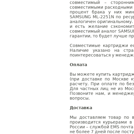
совместимый – сторонни
совместимыми расходными 
процент брака у них мин
SAMSUNG ML-2251N по ресур
аналогичен оригинальному.
и есть желание сэкономи
совместимый аналог SAMSUN
гарантии, то будет лучше п
Совместимые картриджи ес
Наличие указано на стр
поинтересоваться у менедже
Оплата
Вы можете купить картридж
(при доставке по Москве к
расчету. При оплате по бе
Для частных лиц не из Мос
Позвоните нам, и менедже
вопросы.
Доставка
Мы доставляем товар по в
производится курьерами в
России – службой EMS почта 
не более 7 дней после посту