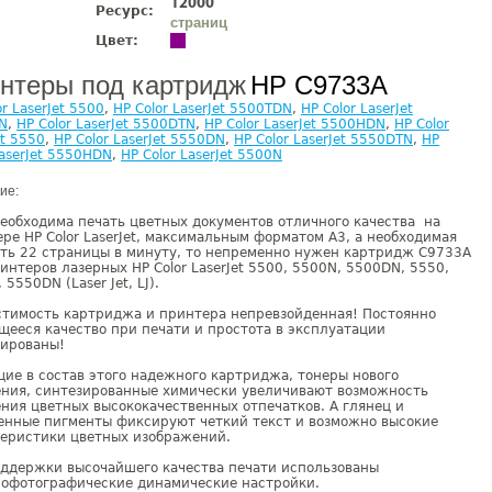
12000
Ресурс:
страниц
Цвет:
нтеры под картридж
HP C9733A
or LaserJet 5500
,
HP Color LaserJet 5500TDN
,
HP Color LaserJet
N
,
HP Color LaserJet 5500DTN
,
HP Color LaserJet 5500HDN
,
HP Color
et 5550
,
HP Color LaserJet 5550DN
,
HP Color LaserJet 5550DTN
,
HP
LaserJet 5550HDN
,
HP Color LaserJet 5500N
ие:
еобходима печать цветных документов отличного качества на
ре HP Color LaserJet, максимальным форматом А3, а необходимая
ть 22 страницы в минуту, то непременно нужен картридж C9733A
интеров лазерных HP Color LaserJet 5500, 5500N, 5500DN, 5550,
 5550DN (Laser Jet, LJ).
стимость картриджа и принтера непревзойденная! Постоянно
ееся качество при печати и простота в эксплуатации
тированы!
ие в состав этого надежного картриджа, тонеры нового
ения, синтезированные химически увеличивают возможность
ния цветных высококачественных отпечатков. А глянец и
енные пигменты фиксируют четкий текст и возможно высокие
теристики цветных изображений.
оддержки высочайшего качества печати использованы
рофотографические динамические настройки.