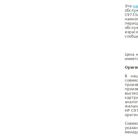
Эти
ка
обслу
C9733A
намног
период
обслуж
израсх
сообщ
Цена н
имеетс
Ориги
В наш
совме
произ
произ
высок
картр
анало
желан
HP C9
оригин
Совме
указа
менедж