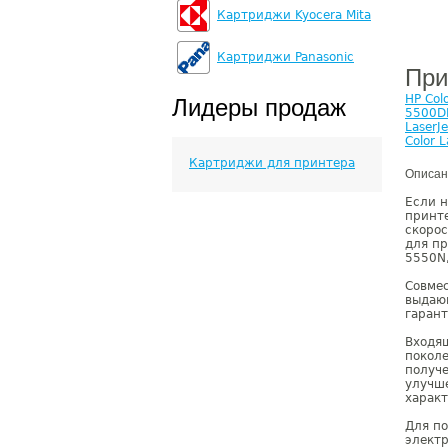
Картриджи Kyocera Mita
Картриджи Panasonic
При
HP Col
Лидеры продаж
5500D
LaserJ
Color 
Картриджи для принтера
Описан
Если н
принте
скорос
для пр
5550N,
Совме
выдающ
гаран
Входящ
покол
получе
улучш
харак
Для п
элект