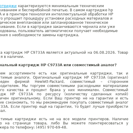
ртриджи
характеризуются минимальным техническим
живанием и бесперебойной печатью. В самом картридже hp
 и в принтере технология интеллектуальной обработки НР
о упрощает процедуру установки расходных материалов и
ическое внеплановое или запланированное техническое
ивание. Если в картридже заканчиваются чернила или уже
одованы, пользователь автоматически получает необходимые
ения о необходимости замены картриджа.
а картридж HP C9733A является актуальной на 06.08.2026. Товар
я в наличии.
нальный картридж HP C9733A или совместимый аналог?
ем ассортименте есть как оригинальные картриджи, так и
стимые аналоги. Оригинальный картридж HP C9733A (оригинал)
веден фирмой Hewlett-Packard, совместимый – сторонним
водителем. Мы торгуем совместимыми расходными материалами
ого качества и процент брака у них минимален. Совместимый
идж HP C9733A по ресурсу (количеству сделанных копий)
гичен оригинальному. Если Ваш принтер не на гарантии и есть
ие сэкономить, то мы рекомендуем покупать совместимый аналог
733A. Если принтер ещё на гарантии, то будет лучше приобрести
ал.
стимые картриджи есть не на все модели принтеров. Наличие
но на странице товара, либо Вы можете поинтересоваться у
ера по телефону: (495) 970-69-48.