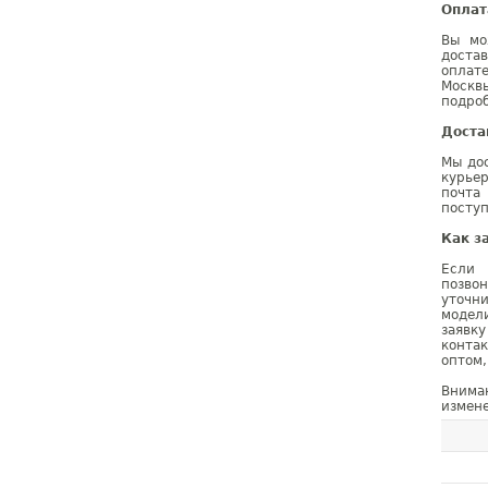
Оплат
Вы мо
доста
оплат
Москв
подроб
Доста
Мы дос
курье
почта
поступ
Как з
Если 
позво
уточн
модел
заявк
конта
оптом,
Внима
измене