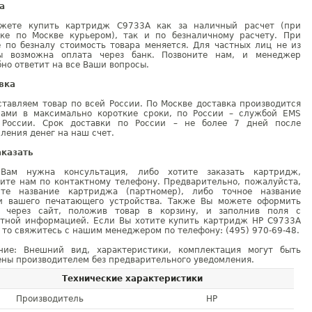
а
жете купить картридж C9733A как за наличный расчет (при
вке по Москве курьером), так и по безналичному расчету. При
е по безналу стоимость товара меняется. Для частных лиц не из
ы возможна оплата через банк. Позвоните нам, и менеджер
но ответит на все Ваши вопросы.
вка
тавляем товар по всей России. По Москве доставка производится
рами в максимально короткие сроки, по России – службой EMS
 России. Срок доставки по России – не более 7 дней после
ления денег на наш счет.
аказать
Вам нужна консультация, либо хотите заказать картридж,
ните нам по контактному телефону. Предварительно, пожалуйста,
ите название картриджа (партномер), либо точное название
и вашего печатающего устройства. Также Вы можете оформить
у через сайт, положив товар в корзину, и заполнив поля с
ктной информацией. Если Вы хотите купить картридж HP C9733A
 то свяжитесь с нашим менеджером по телефону: (495) 970-69-48.
ние: Внешний вид, характеристики, комплектация могут быть
ны производителем без предварительного уведомления.
Технические характеристики
Производитель
HP