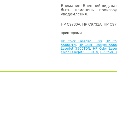
Внимание: Внешний вид, ха
быть изменены производ
уведомления.
HP C9730A, HP C9731A, HP C97
принтерами:
HP Color LaserJet 5500
,
HP Col
5500DTN
,
HP Color LaserJet 550
LaserJet 5500TDN
,
HP Color Lase
Color LaserJet 5550DTN
,
HP Color 