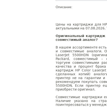
Описание:
Цены на картриджи для HP 
актуальными на 07.08.2026. 
Оригинальный картридж H
совместимый аналог?
В нашем ассортименте есть
и совместимые аналоги. 
LaserJet 5500HDN (оригин
Packard, совместимый – 
торгуем совместимыми ра
качества и процент брак
картридж HP Color LaserJe
сделанных копий) аналог
принтер не на гарантии и
рекомендуем покупать совм
5500HDN. Если принтер е
приобрести оригинал.
Совместимые картриджи ес
Наличие указано на стр
поинтересоваться у менедже