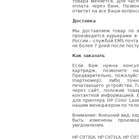
товара меняется. Для час
оплата через банк. Позв
ответит на все Ваши вопрос
Доставка
Мы доставляем товар по в
производится курьерами в
России – службой EMS почта 
не более 7 дней после посту
Как заказать
Если Вам нужна консуль
картридж, позвоните н
Предварительно, пожалуйс
(партномер), либо точ
печатающего устройства. 
через сайт, положив това
контактной информацией. 
для принтера HP Color Lase
нашим менеджером по телефо
Внимание: Внешний вид, ха
быть изменены производ
уведомления.
HP C9730A, HP C9731A, HP C97