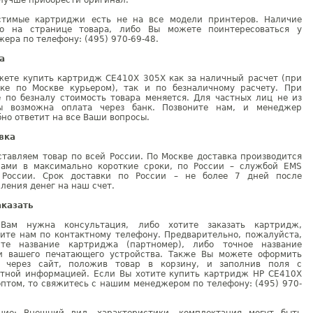
лучше приобрести оригинал.
стимые картриджи есть не на все модели принтеров. Наличие
но на странице товара, либо Вы можете поинтересоваться у
ера по телефону: (495) 970-69-48.
а
жете купить картридж CE410X 305X как за наличный расчет (при
вке по Москве курьером), так и по безналичному расчету. При
е по безналу стоимость товара меняется. Для частных лиц не из
ы возможна оплата через банк. Позвоните нам, и менеджер
но ответит на все Ваши вопросы.
вка
тавляем товар по всей России. По Москве доставка производится
рами в максимально короткие сроки, по России – службой EMS
 России. Срок доставки по России – не более 7 дней после
ления денег на наш счет.
аказать
Вам нужна консультация, либо хотите заказать картридж,
ните нам по контактному телефону. Предварительно, пожалуйста,
ите название картриджа (партномер), либо точное название
и вашего печатающего устройства. Также Вы можете оформить
у через сайт, положив товар в корзину, и заполнив поля с
ктной информацией. Если Вы хотите купить картридж HP CE410X
птом, то свяжитесь с нашим менеджером по телефону: (495) 970-