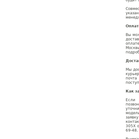
будет 
Совме
указа
менедж
Оплат
Вы мо
доста
оплат
Москв
подроб
Доста
Мы дос
курье
почта
поступ
Как з
Если 
позво
уточн
модел
заявк
конта
305X о
69-48.