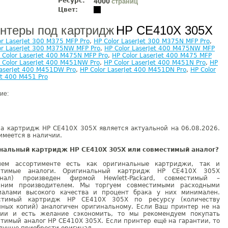
Ресурс:
страниц
4000
Цвет:
нтеры под картридж
HP CE410X 305X
or LaserJet 300 M375 MFP Pro
,
HP Color LaserJet 300 M375N MFP Pro
,
or LaserJet 300 M375NW MFP Pro
,
HP Color LaserJet 400 M475NW MFP
 Color LaserJet 400 M475N MFP Pro
,
HP Color LaserJet 400 M475 MFP
 Color LaserJet 400 M451NW Pro
,
HP Color LaserJet 400 M451N Pro
,
HP
LaserJet 400 M451DW Pro
,
HP Color LaserJet 400 M451DN Pro
,
HP Color
et 400 M451 Pro
ие:
на картридж HP CE410X 305X является актуальной на 06.08.2026.
имеется в наличии.
нальный картридж HP CE410X 305X или совместимый аналог?
ем ассортименте есть как оригинальные картриджи, так и
стимые аналоги. Оригинальный картридж HP CE410X 305X
инал) произведен фирмой Hewlett-Packard, совместимый –
нним производителем. Мы торгуем совместимыми расходными
иалами высокого качества и процент брака у них минимален.
стимый картридж HP CE410X 305X по ресурсу (количеству
нных копий) аналогичен оригинальному. Если Ваш принтер не на
тии и есть желание сэкономить, то мы рекомендуем покупать
тимый аналог HP CE410X 305X. Если принтер ещё на гарантии, то