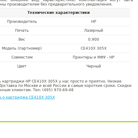
ние: Внешний вид, характеристики, комплектация могут быть
ны производителем без предварительного уведомления.
Технические характеристики
Производитель
HP
Печать
Лазерный
Вес
0.900
Модель (партномер)
CE410X 305X
Совместим
Принтеры и МФУ - HP
Цвет
Черный
 картриджи HP CE410X 305X у нас просто и приятно. Низкие
Доставка по Москве и всей России в самые короткие сроки. Скидки
нным клиентам. Тел: (495) 970-69-48
ы о картридже CE410X 305X