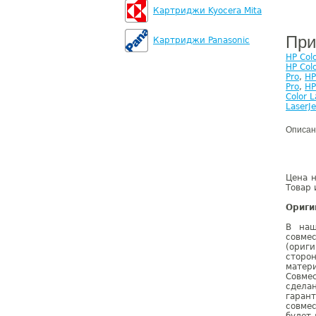
Картриджи Kyocera Mita
При
Картриджи Panasonic
HP Col
HP Col
Pro
,
HP
Pro
,
HP
Color 
LaserJ
Описан
Цена 
Товар 
Ориги
В наш
совме
(ориг
сторо
матер
Совме
сдела
гаран
совмес