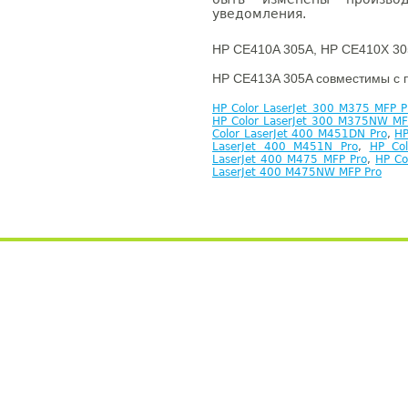
уведомления.
HP CE410A 305A, HP CE410X 30
HP CE413A 305A совместимы с 
HP Color LaserJet 300 M375 MFP P
HP Color LaserJet 300 M375NW MF
Color LaserJet 400 M451DN Pro
,
HP
LaserJet 400 M451N Pro
,
HP Co
LaserJet 400 M475 MFP Pro
,
HP Co
LaserJet 400 M475NW MFP Pro