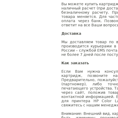
Вы можете купить картридж C
наличный расчет (при доста
безналичному расчету. П
товара меняется. Для час
оплата через банк. Позв
ответит на все Ваши вопрос
Доставка
Мы доставляем товар по в
производится курьерами в
России – службой EMS почта 
не более 7 дней после посту
Как заказать
Если Вам нужна консуль
картридж, позвоните н
Предварительно, пожалуйс
(партномер), либо точ
печатающего устройства. 
через сайт, положив това
контактной информацией. 
для принтера HP Color L
свяжитесь с нашим менеджер
Внимание: Внешний вид, ха
быть изменены производ