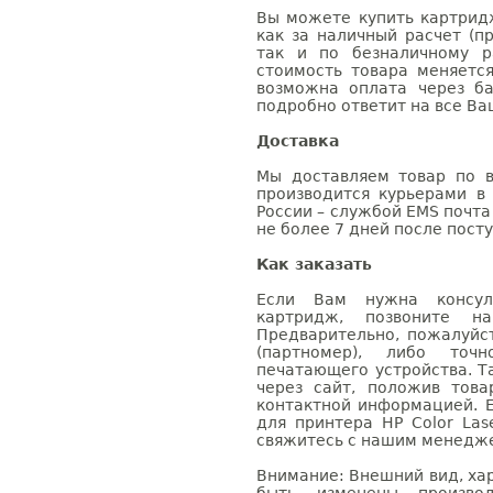
Вы можете купить картридж
как за наличный расчет (п
так и по безналичному р
стоимость товара меняетс
возможна оплата через б
подробно ответит на все Ва
Доставка
Мы доставляем товар по в
производится курьерами в
России – службой EMS почта 
не более 7 дней после посту
Как заказать
Если Вам нужна консуль
картридж, позвоните н
Предварительно, пожалуйс
(партномер), либо точ
печатающего устройства. 
через сайт, положив това
контактной информацией. 
для принтера HP Color Las
свяжитесь с нашим менеджер
Внимание: Внешний вид, ха