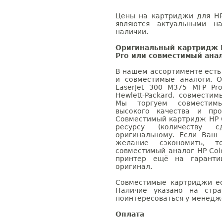
Цены на картриджи для HP 
являются актуальными на
наличии.
Оригинальный картридж H
Pro или совместимый ана
В нашем ассортименте есть
и совместимые аналоги. 
LaserJet 300 M375 MFP Pr
Hewlett-Packard, совмести
Мы торгуем совместим
высокого качества и пр
Совместимый картридж HP Co
ресурсу (количеству с
оригинальному. Если Ваш
желание сэкономить, 
совместимый аналог HP Colo
принтер ещё на гаранти
оригинал.
Совместимые картриджи ес
Наличие указано на стр
поинтересоваться у менедже
Оплата