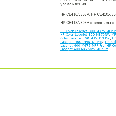
быть изменены производ
уведомления.
HP CE410A 305A, HP CE410X 30
HP CE413A 305A совместимы с 
HP Color LaserJet 300 M375 MFP P
HP Color LaserJet 300 M375NW MF
Color LaserJet 400 M451DN Pro
,
HP
LaserJet 400 M451N Pro
,
HP Co
LaserJet 400 M475 MFP Pro
,
HP Co
LaserJet 400 M475NW MFP Pro