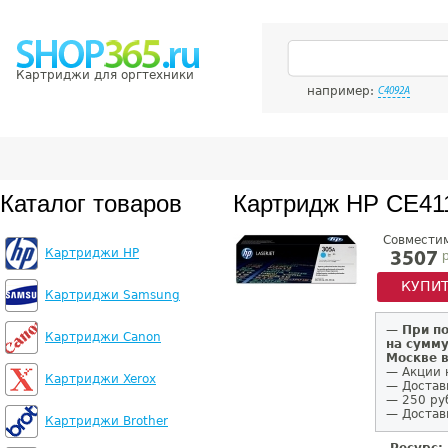
Картриджи для оргтехники
например:
C4092A
Каталог товаров
Картридж HP CE41
Совмести
Картриджи HP
р
3507
КУПИ
Картриджи Samsung
—
При п
Картриджи Canon
на сумму
Москве 
— Акции 
Картриджи Xerox
— Достав
— 250 ру
— Доставк
Картриджи Brother