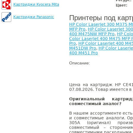
Ресурс:
Картриджи Kyocera Mita
Цвет:
Принтеры под кар
Картриджи Panasonic
HP Color LaserJet 300 M375 M
MFP Pro
,
HP Color LaserJet 3
400 M475NW MFP Pro
,
HP Colo
Color LaserJet 400 M475 MFP 
Pro
,
HP Color LaserJet 400 M4
M451DW Pro
,
HP Color LaserJ
400 M451 Pro
Описание:
Цена на картридж HP CE41
07.08.2026. Товар имеется в
Оригинальный картр
совместимый аналог?
В нашем ассортименте есть
и совместимые аналоги. О
305A (оригинал) произв
совместимый – сторонни
совместимыми расходными 