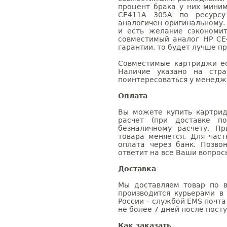
процент брака у них мини
CE411A 305A по ресурсу 
аналогичен оригинальному.
и есть желание сэкономи
совместимый аналог HP CE
гарантии, то будет лучше п
Совместимые картриджи ес
Наличие указано на стр
поинтересоваться у менедже
Оплата
Вы можете купить картри
расчет (при доставке п
безналичному расчету. П
товара меняется. Для час
оплата через банк. Позв
ответит на все Ваши вопрос
Доставка
Мы доставляем товар по в
производится курьерами в
России – службой EMS почта 
не более 7 дней после посту
Как заказать