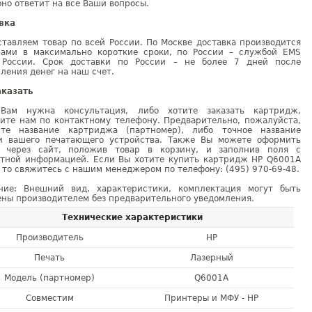
но ответит на все Ваши вопросы.
вка
тавляем товар по всей России. По Москве доставка производится
рами в максимально короткие сроки, по России – службой EMS
 России. Срок доставки по России – не более 7 дней после
ления денег на наш счет.
аказать
Вам нужна консультация, либо хотите заказать картридж,
ните нам по контактному телефону. Предварительно, пожалуйста,
ите название картриджа (партномер), либо точное название
и вашего печатающего устройства. Также Вы можете оформить
у через сайт, положив товар в корзину, и заполнив поля с
ктной информацией. Если Вы хотите купить картридж HP Q6001A
 то свяжитесь с нашим менеджером по телефону: (495) 970-69-48.
ние: Внешний вид, характеристики, комплектация могут быть
ны производителем без предварительного уведомления.
Технические характеристики
Производитель
HP
Печать
Лазерный
Модель (партномер)
Q6001A
Совместим
Принтеры и МФУ - HP