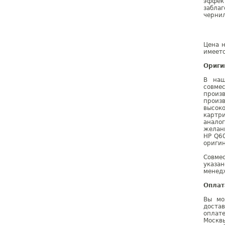
эффек
заблаг
чернил
Цена н
имеетс
Ориги
В наш
совме
произ
произ
высок
картр
анало
желан
HP Q6
оригин
Совме
указа
менедж
Оплат
Вы мо
доста
оплат
Москв