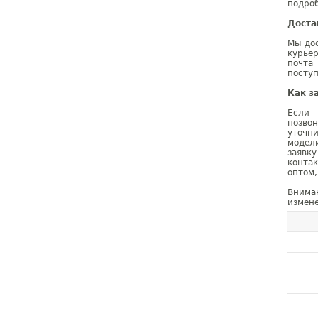
подроб
Доста
Мы дос
курье
почта
поступ
Как з
Если 
позво
уточн
модел
заявк
конта
оптом,
Внима
измене