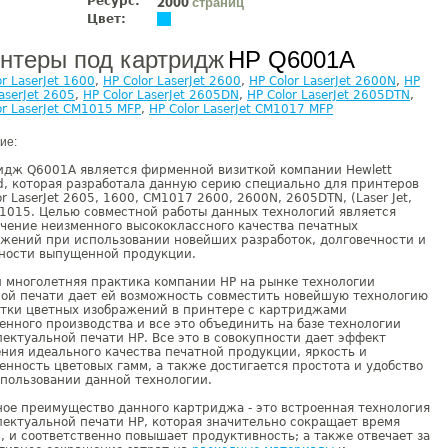
Ресурс:
страниц
2000
Цвет:
нтеры под картридж
HP Q6001A
or LaserJet 1600
,
HP Color LaserJet 2600
,
HP Color LaserJet 2600N
,
HP
LaserJet 2605
,
HP Color LaserJet 2605DN
,
HP Color LaserJet 2605DTN
,
or LaserJet CM1015 MFP
,
HP Color LaserJet CM1017 MFP
ие:
идж Q6001A является фирменной визиткой компании Hewlett
d, которая разработала данную серию специально для принтеров
or LaserJet 2605, 1600, CM1017 2600, 2600N, 2605DTN, (Laser Jet,
M1015. Целью совместной работы данных технологий является
чение неизменного высококлассного качества печатных
жений при использовании новейших разработок, долговечности и
ности выпущенной продукции.
 многолетняя практика компании НР на рынке технологии
ой печати дает ей возможность совместить новейшую технологию
отки цветных изображений в принтере с картриджами
енного производства и все это объединить на базе технологии
ектуальной печати НР. Все это в совокупности дает эффект
ния идеального качества печатной продукции, яркость и
нность цветовых гамм, а также достигается простота и удобство
пользовании данной технологии.
ое преимущество данного картриджа - это встроенная технология
ектуальной печати НР, которая значительно сокращает время
, и соответственно повышает продуктивность; а также отвечает за