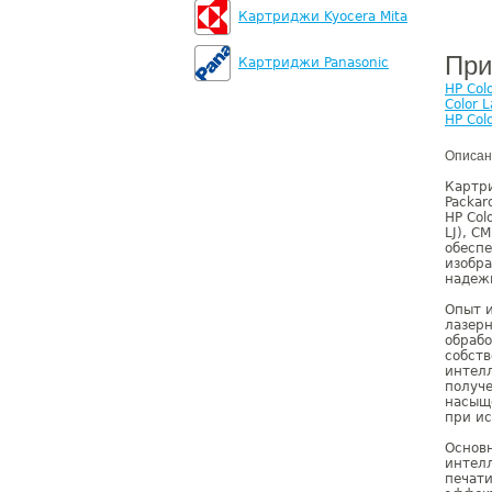
Картриджи Kyocera Mita
При
Картриджи Panasonic
HP Col
Color 
HP Col
Описан
Картр
Packar
HP Col
LJ), C
обеспе
изобра
надеж
Опыт и
лазерн
обраб
собств
интелл
получе
насыще
при ис
Основн
интелл
печати