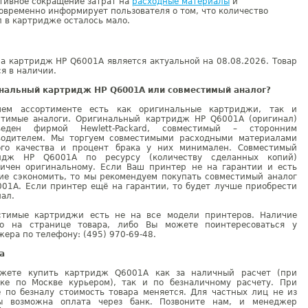
тивное сокращение затрат на
расходные материалы
и
овременно информирует пользователя о том, что количество
 в картридже осталось мало.
а картридж HP Q6001A является актуальной на 08.08.2026. Товар
я в наличии.
нальный картридж HP Q6001A или совместимый аналог?
ем ассортименте есть как оригинальные картриджи, так и
стимые аналоги. Оригинальный картридж HP Q6001A (оригинал)
веден фирмой Hewlett-Packard, совместимый – сторонним
водителем. Мы торгуем совместимыми расходными материалами
ого качества и процент брака у них минимален. Совместимый
идж HP Q6001A по ресурсу (количеству сделанных копий)
гичен оригинальному. Если Ваш принтер не на гарантии и есть
ие сэкономить, то мы рекомендуем покупать совместимый аналог
001A. Если принтер ещё на гарантии, то будет лучше приобрести
ал.
стимые картриджи есть не на все модели принтеров. Наличие
но на странице товара, либо Вы можете поинтересоваться у
ера по телефону: (495) 970-69-48.
а
жете купить картридж Q6001A как за наличный расчет (при
вке по Москве курьером), так и по безналичному расчету. При
е по безналу стоимость товара меняется. Для частных лиц не из
ы возможна оплата через банк. Позвоните нам, и менеджер