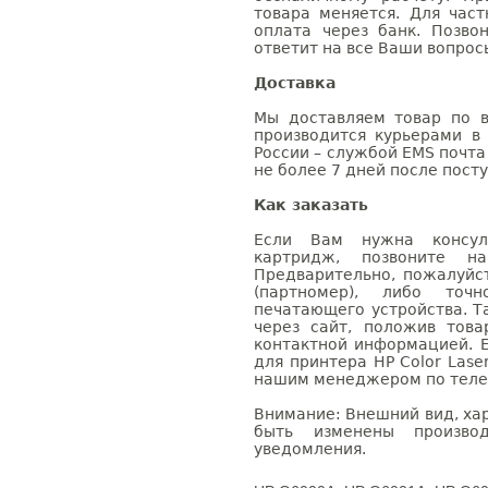
товара меняется. Для час
оплата через банк. Позв
ответит на все Ваши вопрос
Доставка
Мы доставляем товар по в
производится курьерами в
России – службой EMS почта 
не более 7 дней после посту
Как заказать
Если Вам нужна консуль
картридж, позвоните н
Предварительно, пожалуйс
(партномер), либо точ
печатающего устройства. 
через сайт, положив това
контактной информацией. 
для принтера HP Color Lase
нашим менеджером по телефо
Внимание: Внешний вид, ха
быть изменены производ
уведомления.