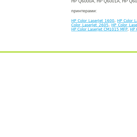
HP Q6000A, HP Q6001A, HP Q60
принтерами:
HP Color LaserJet 1600
,
HP Color L
Color LaserJet 2605
,
HP Color Las
HP Color LaserJet CM1015 MFP
,
HP 