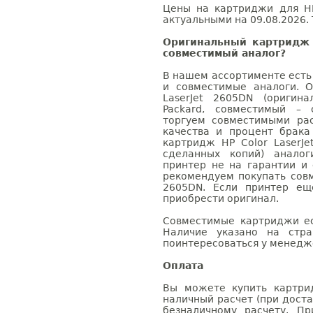
Цены на картриджи для HP
актуальными на 09.08.2026. 
Оригинальный картридж 
совместимый аналог?
В нашем ассортименте есть
и совместимые аналоги. 
LaserJet 2605DN (оригин
Packard, совместимый – 
торгуем совместимыми ра
качества и процент брак
картридж HP Color LaserJe
сделанных копий) аналог
принтер не на гарантии и
рекомендуем покупать совм
2605DN. Если принтер ещ
приобрести оригинал.
Совместимые картриджи ес
Наличие указано на стр
поинтересоваться у менедже
Оплата
Вы можете купить картрид
наличный расчет (при доста
безналичному расчету. П