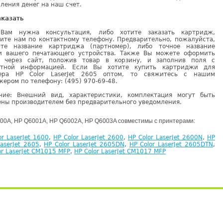
ления денег на наш счет.
аказать
Вам нужна консультация, либо хотите заказать картридж,
ните нам по контактному телефону. Предварительно, пожалуйста,
ите название картриджа (партномер), либо точное название
и вашего печатающего устройства. Также Вы можете оформить
у через сайт, положив товар в корзину, и заполнив поля с
ктной информацией. Если Вы хотите купить картриджи для
ера HP Color LaserJet 2605 оптом, то свяжитесь с нашим
ером по телефону: (495) 970-69-48.
ние: Внешний вид, характеристики, комплектация могут быть
ны производителем без предварительного уведомления.
00A, HP Q6001A, HP Q6002A, HP Q6003A совместимы с принтерами:
or LaserJet 1600
,
HP Color LaserJet 2600
,
HP Color LaserJet 2600N
,
HP
LaserJet 2605
,
HP Color LaserJet 2605DN
,
HP Color LaserJet 2605DTN
,
or LaserJet CM1015 MFP
,
HP Color LaserJet CM1017 MFP