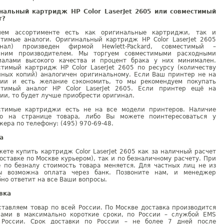
нальный картридж HP Color LaserJet 2605 или совместимый
г?
ем ассортименте есть как оригинальные картриджи, так и
стимые аналоги. Оригинальный картридж HP Color LaserJet 2605
инал) произведен фирмой Hewlett-Packard, совместимый –
нним производителем. Мы торгуем совместимыми расходными
иалами высокого качества и процент брака у них минимален.
стимый картридж HP Color LaserJet 2605 по ресурсу (количеству
нных копий) аналогичен оригинальному. Если Ваш принтер не на
тии и есть желание сэкономить, то мы рекомендуем покупать
стимый аналог HP Color LaserJet 2605. Если принтер ещё на
ии, то будет лучше приобрести оригинал.
стимые картриджи есть не на все модели принтеров. Наличие
но на странице товара, либо Вы можете поинтересоваться у
ера по телефону: (495) 970-69-48.
а
ете купить картридж Color LaserJet 2605 как за наличный расчет
оставке по Москве курьером), так и по безналичному расчету. При
е по безналу стоимость товара меняется. Для частных лиц не из
ы возможна оплата через банк. Позвоните нам, и менеджер
но ответит на все Ваши вопросы.
вка
тавляем товар по всей России. По Москве доставка производится
рами в максимально короткие сроки, по России – службой EMS
 России. Срок доставки по России – не более 7 дней после