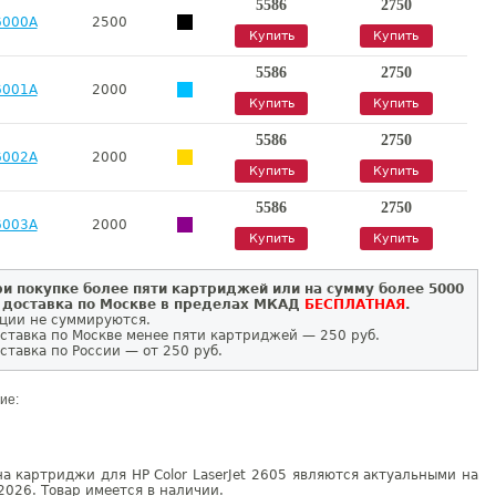
5586
2750
6000A
2500
Купить
Купить
5586
2750
6001A
2000
Купить
Купить
5586
2750
6002A
2000
Купить
Купить
5586
2750
6003A
2000
Купить
Купить
и покупке более пяти картриджей или на сумму более 5000
 доставка по Москве в пределах МКАД
БЕСПЛАТНАЯ
.
ции не суммируются.
ставка по Москве менее пяти картриджей — 250 руб.
ставка по России — от 250 руб.
ие:
а картриджи для HP Color LaserJet 2605 являются актуальными на
2026. Товар имеется в наличии.