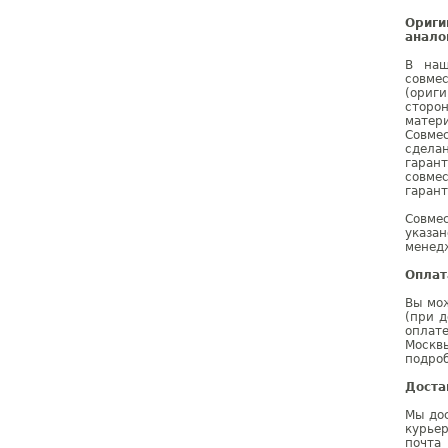
Ориги
анало
В наш
совме
(ориг
сторо
матер
Совме
сдела
гаран
совме
гарант
Совме
указа
менедж
Оплат
Вы мож
(при д
оплат
Москв
подроб
Доста
Мы дос
курье
почта