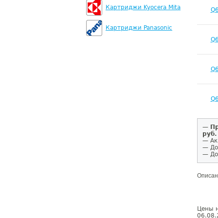
Картриджи Kyocera Mita
Q
Картриджи Panasonic
Q
Q
Q
—
Пр
руб.
— Ак
— До
— До
Описан
Цены н
06.08.