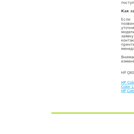
поступ
Как з
Если 
позво
уточн
модел
заявк
конта
принт
менедж
Внима
измене
HP Q60
HP Col
Color 
HP Col